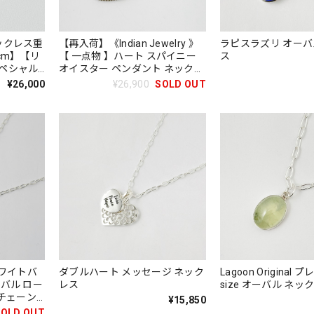
ックレス重
【再入荷】《Indian Jewelry 》
ラピスラズリ オーバ
cm】【リ
【 一点物 】ハート スパイニー
ス
ペシャル
オイスター ペンダント ネックレ
★
ス L サイズ
¥26,000
¥26,900
SOLD OUT
》ホワイトバ
ダブルハート メッセージ ネック
Lagoon Original
バル ロー
レス
size オーバル ネ
(チェーン
¥15,850
SOLD OUT