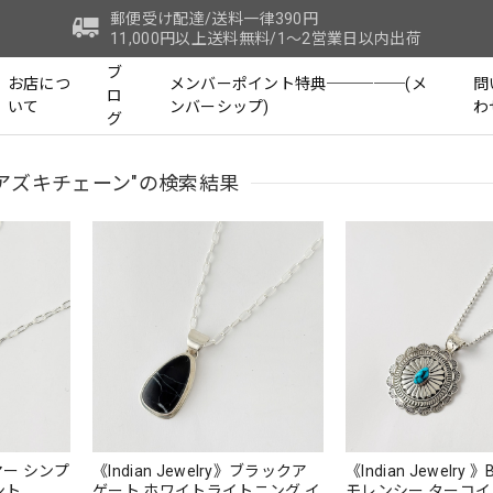
郵便受け配達/送料一律390円
11,000円以上送料無料/1～2営業日以内出荷
ブ
お店につ
メンバーポイント特典─────(メ
問
ロ
いて
ンバーシップ)
わ
グ
アズキチェーン"の検索結果
ラリマー シンプ
《Indian Jewelry》ブラックア
《Indian Jewelry 》BIG 
ンダント
ゲート ホワイトライトニング イ
モレンシー ターコイズ