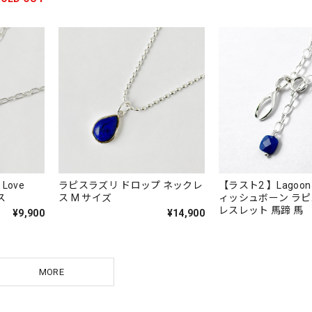
Love
ラピスラズリ ドロップ ネックレ
【ラスト2 】Lagoon O
レス
ス M サイズ
ィッシュボーン ラピ
レスレット 馬蹄 馬
¥9,900
¥14,900
MORE