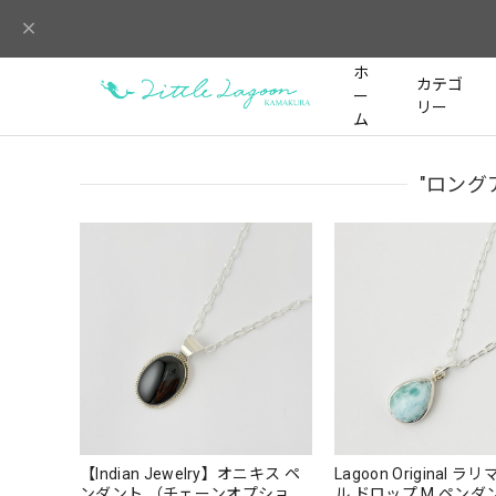
ホ
カテゴ
ー
リー
ム
"ロング
【Indian Jewelry】オニキス ペ
Lagoon Original 
ンダント （チェーンオプショ
ル ドロップ M ペ