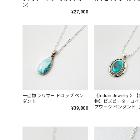
ン）
¥27,900
一点物 ラリマー ドロップ ペン
《Indian Jewelry 
ダント
物】ビズビーターコイ
プワーク ペンダント
¥39,800
オプション）