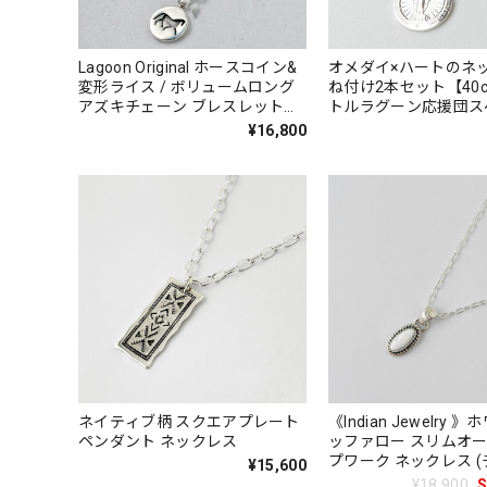
Lagoon Original ホースコイン&
オメダイ×ハートのネ
変形ライス / ボリュームロング
ね付け2本セット【40
アズキチェーン ブレスレット
トルラグーン応援団ス
17cm/19cm うま
企画】【送料無料】★
¥16,800
ネイティブ柄 スクエアプレート
《Indian Jewelry 
ペンダント ネックレス
ッファロー スリムオー
プワーク ネックレス 
¥15,600
オプション)
¥18,900