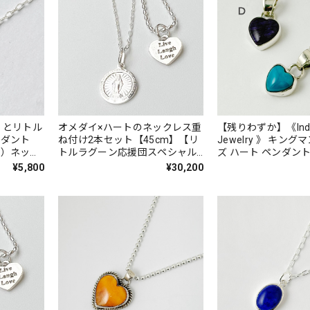
 とリトル
オメダイ×ハートのネックレス重
【残りわずか】《Indi
ね付け2本セット【45cm】【リ
Jewelry 》 キング
ン）ネック
トルラグーン応援団スペシャル
ズ ハート ペンダント 
企画】【送料無料】★★
チャロアイト
¥5,800
¥30,200