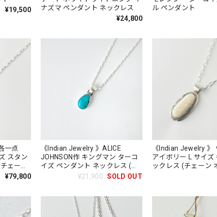
ナズマ ペンダント ネックレス
ル ペンダント
¥19,500
¥24,800
》【各一点
《Indian Jewelry 》ALICE
《Indian Jewelry 》 ウォーラス
ズ スタン
JOHNSON作 キングマン ターコ
アイボリー L サイズ 各一点物ネ
（チェーン
イズ ペンダント ネックレス (チ
ックレス (チェーン 
ェーン オプション)
¥79,800
¥21,900
SOLD OUT