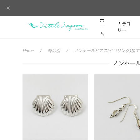
ホ
カテゴ
ー
リー
ム
Home
商品別
ノンホールピアス(イヤリング)加工
ノンホール