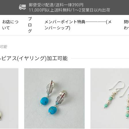
郵便受け配達/送料一律390円
11,000円以上送料無料/1～2営業日以内出荷
ブ
お店につ
メンバーポイント特典─────(メ
問
ロ
いて
ンバーシップ)
わ
グ
可能
ピアス(イヤリング)加工可能