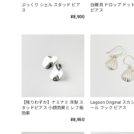
ぷっくり シェル スタッド ピア
白蝶貝 ドロップ ドッ
ス
ピアス
¥8,900
【残りわずか】ナミナミ 洋梨 ス
Lagoon Original 
タッドピアス 小顔効果と レフ板
ール フック ピアス
効果
¥8,950