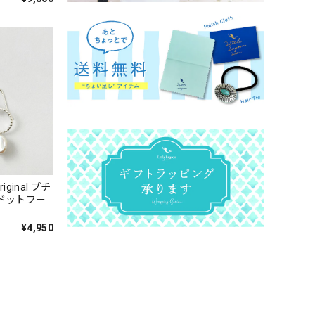
iginal プチ
 ドットフー
¥4,950