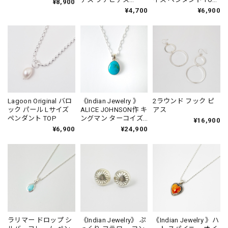
¥8,900
Small
with Gold Coating
¥4,700
¥6,900
Chain
Lagoon Original バロ
《Indian Jewelry 》
2ラウンド フック ピ
ック パール Lサイズ
ALICE JOHNSON作 キ
アス
ペンダント TOP
ングマン ターコイズ
¥16,900
ぷっくりドロップ型
¥6,900
¥24,900
ペンダント ネックレ
ス (チェーン オプショ
ン)
ラリマー ドロップ シ
《Indian Jewelry》 ぷ
《Indian Jewelry 》ハ