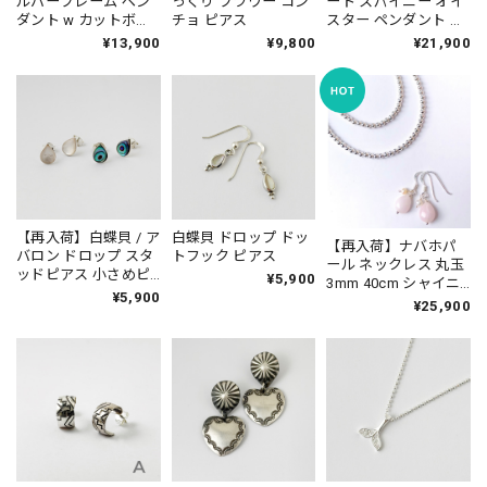
ルバーフレーム ペン
っくり フラワー コン
ート スパイニー オイ
ダント w カットボー
チョ ピアス
スター ペンダント ネ
ルチェーン
ックレス Mサイズ
¥13,900
¥9,800
¥21,900
【再入荷】白蝶貝 / ア
白蝶貝 ドロップ ドッ
【再入荷】ナバホパ
バロン ドロップ スタ
トフック ピアス
ール ネックレス 丸玉
ッドピアス 小さめピ
¥5,900
3mm 40cm シャイニ
アス プチピアス
¥5,900
ー《Indian Jewelry》
¥25,900
Small
☆