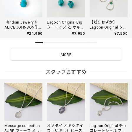
《Indian Jewelry 》
Lagoon Original Big
【残りわずか】
ALICE JOHNSON作
ターコイズ と オキシ
Lagoon Original ター
キングマン ターコイ
ダイズクローバー ス
コイズ 横フープピア
¥24,900
¥7,950
¥7,500
ズ ぷっくりドロップ
タッドピアス
ス
型 ペンダント ネック
レス (チェーン オプ
ション)
MORE
スタッフおすすめ
Message collection
オメダイ オキシダイ
Lagoon Original チョ
SURF ウェーブ メッ
ズ（いぶし）ビーズ
コレートシェル ブレ