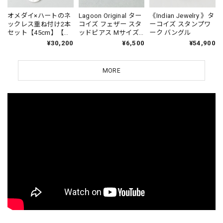
オメダイ×ハートのネ
Lagoon Original ター
《Indian Jewelry 》タ
ックレス重ね付け2本
コイズ フェザー スタ
ーコイズ スタンプワ
セット【45cm】【リ
ッドピアス Mサイズ
ーク バングル
トルラグーン応援団
羽 鳥 イーグル
¥30,200
¥6,500
¥54,900
スペシャル企画】
【送料無料】★★
MORE