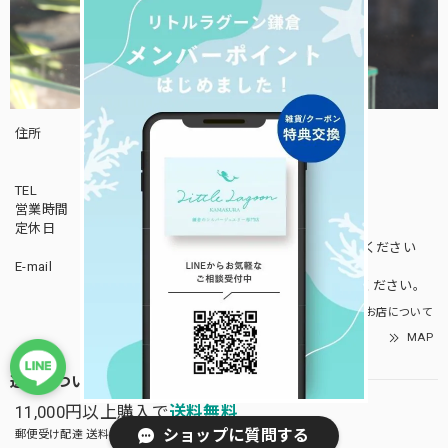
住所
〒248-0011
神奈川県鎌倉市扇ガ谷1-8-1
山口ビル1F-B
TEL
0467-23-7025
営業時間
11:30～18:00
定休日
火曜日
不定休日の詳細は
ブランドサイト
をご覧ください
E-mail
info@little-lagoon.net
お問い合わせ前に
よくある質問をご確認
ください。
お店について
MAP
送料について
11,000円以上購入で
送料無料
ショップに質問する
郵便受け配達 送料全国一律390円