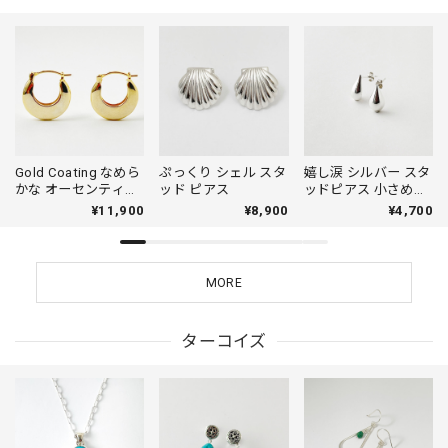
Gold Coating なめら
ぷっくり シェル スタ
嬉し涙 シルバー スタ
かな オーセンティッ
ッド ピアス
ッドピアス 小さめピ
ク フープ ピアス
アス プチピアス
¥11,900
¥8,900
¥4,700
Small
MORE
ターコイズ