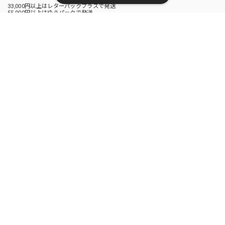
33,000円以上はレターパックプラスで発送
55,000円以上はゆうパックで発送
送料について
お支払い方法について
次の方法がご利用頂けます。
あと払い（Pay ID）
クレジットカード
キャリア決済
銀行振込
Amazon Pay
PayPal
後払い決済
お支払い方法について
SEARCH
NOTICE
プライバシーポリシー
特定商取引法に基づく表記