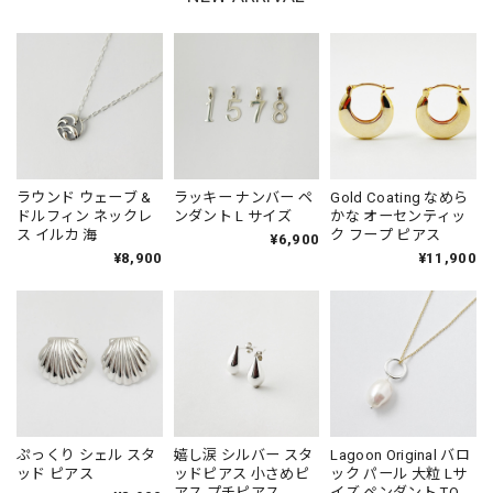
ラウンド ウェーブ &
ラッキー ナンバー ペ
Gold Coating なめら
ドルフィン ネックレ
ンダント L サイズ
かな オーセンティッ
ス イルカ 海
ク フープ ピアス
¥6,900
¥8,900
¥11,900
ぷっくり シェル スタ
嬉し涙 シルバー スタ
Lagoon Original バロ
ッド ピアス
ッドピアス 小さめピ
ック パール 大粒 Lサ
アス プチピアス
イズ ペンダント TOP