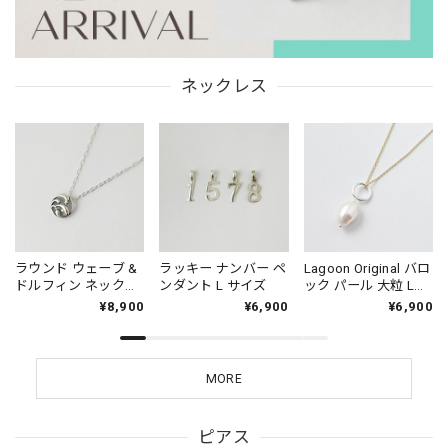
ネックレス
ラウンド ウェーブ &
ラッキー ナンバー ペ
Lagoon Original バロ
ドルフィン ネックレ
ンダント L サイズ
ック パール 大粒 Lサ
ス イルカ 海
イズ ペンダント TOP
¥8,900
¥6,900
¥6,900
with Gold Coating
Chain
MORE
ピアス