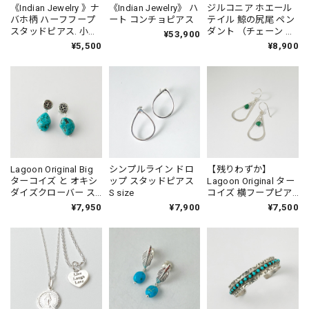
《Indian Jewelry 》ナ
《Indian Jewelry》 ハ
ジルコニア ホエール
バホ柄 ハーフフープ
ート コンチョピアス
テイル 鯨の尻尾 ペン
スタッドピアス. 小さ
ダント （チェーン オ
¥53,900
めピアス プチピアス
プション） 鯨 クジラ
¥5,500
¥8,900
Small
くじら
Lagoon Original Big
シンプルライン ドロ
【残りわずか】
ターコイズ と オキシ
ップ スタッドピアス
Lagoon Original ター
ダイズクローバー ス
S size
コイズ 横フープピア
タッドピアス
ス
¥7,950
¥7,900
¥7,500