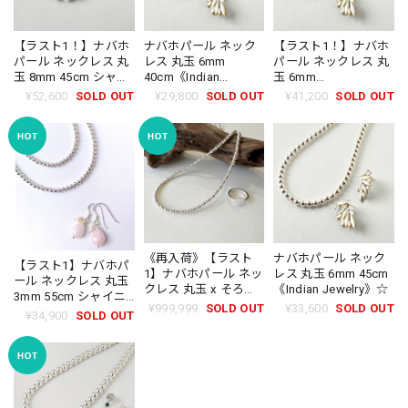
【ラスト1！】ナバホ
ナバホパール ネック
【ラスト1！】ナバホ
パール ネックレス 丸
レス 丸玉 6mm
パール ネックレス 丸
玉 8mm 45cm シャイ
40cm《Indian
玉 6mm
ニー《Indian
Jewelry》☆
55cm《Indian
¥52,600
SOLD OUT
¥29,800
SOLD OUT
¥41,200
SOLD OUT
Jewelry》☆
Jewelry》 ☆
《再入荷》【ラスト
ナバホパール ネック
【ラスト1】ナバホパ
1】ナバホパール ネッ
レス 丸玉 6mm 45cm
ール ネックレス 丸玉
クレス 丸玉 x そろば
《Indian Jewelry》☆
3mm 55cm シャイニ
ん玉 3mm 45cm シャ
¥999,999
SOLD OUT
¥33,600
SOLD OUT
ー 《Indian Jewelry》
¥34,900
SOLD OUT
イニー 《Indian
☆
Jewelry》☆