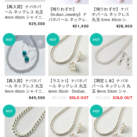
【再入荷】ナバホパ
【残りわずか】
【残りわずか】ナバ
ール ネックレス 丸玉
《Indian Jewelry》ナ
ホパール ネックレス
4mm 40cm シャイニ
バホパール ネックレ
丸玉 3mm 45cm シャ
ー《Indian Jewelry》
¥29,500
ス 丸玉 3mm 50cm シ
イニー 《Indian
¥31,900
¥28,900
☆
ャイニー/燻し ☆
Jewelry》☆
【再入荷】ナバホパ
【ラスト1】ナバホパ
【限定１本】ナバホ
ール ネックレス 丸玉
ール ネックレス 丸玉
パール ネックレス 丸
5mm 40cm シャイニ
6mm 50cm 《Indian
玉 8mm 50cm シャイ
ー《Indian Jewelry》
Jewelry》☆
ニー《Indian
¥49,500
¥37,400
SOLD OUT
¥57,600
SOLD OUT
☆
Jewelry》☆