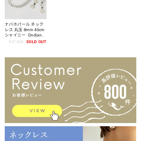
ナバホパール ネック
レス 丸玉 8mm 40cm
シャイニー《Indian
Jewelry》☆
¥47,600
SOLD OUT