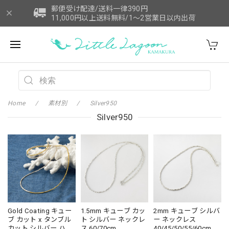
郵便受け配達/送料一律390円
11,000円以上送料無料/1～2営業日以内出荷
Home
素材別
Silver950
Silver950
Gold Coating キュー
1.5mm キューブ カッ
2mm キューブ シルバ
ブ カット x タンブル
ト シルバー ネックレ
ー ネックレス
カット シルバー ハー
ス 60/70cm
40/45/50/55/60cm