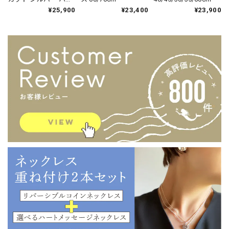
フ & ハーフ ネックレ
¥25,900
¥23,400
¥23,900
ス 80cm