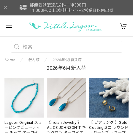
郵便受け配達/送料一律390円
11,000円以上送料無料/1～2営業日以内出荷
Home
新入荷
2026年6月新入荷
2026年6月新入荷
Lagoon Original スリ
《Indian Jewelry 》
【 ピアリング 】Gold
ーピングビューティ
ALICE JOHNSON作 キ
Coatingミニ ラウンド
ー チップ ターコイズ
ングマン ターコイズ
リバーシブル フープ