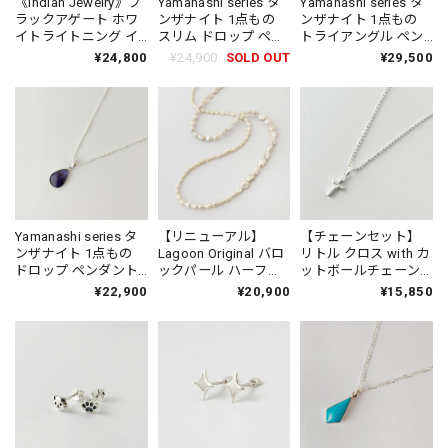
《Indian Jewelry》ブ
Yamanashi series タ
Yamanashi series タ
ラックアゲート ホワ
ンザナイト 1点もの
ンザナイト 1点もの
イトライトニング イ
スリム ドロップ ペン
トライアングル ペン
ナズマ ペンダント ネ
ダント ネックレス
ダント ネックレス
¥24,800
¥24,900
SOLD OUT
¥29,500
ックレス
Yamanashi series タ
【リニューアル】
【チェーンセット】
ンザナイト 1点もの
Lagoon Original バロ
リトル クロス with カ
ドロップ ペンダント
ックパール ハーフ
ットボールチェーン
ネックレス
and ハーフ ネックレ
70cm−80cm
¥22,900
¥20,900
¥15,850
ス 80cm