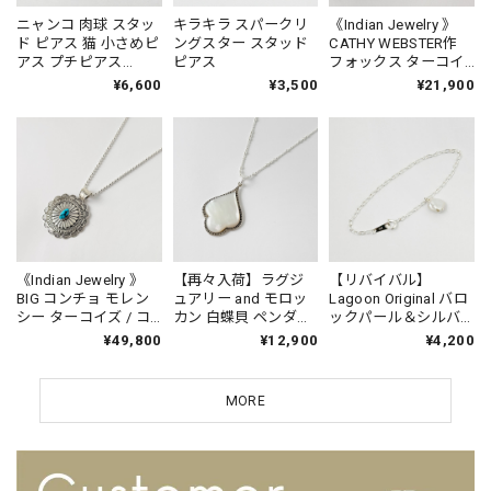
ニャンコ 肉球 スタッ
キラキラ スパークリ
《Indian Jewelry 》
ド ピアス 猫 小さめピ
ングスター スタッド
CATHY WEBSTER作
アス プチピアス
ピアス
フォックス ターコイ
Small
ズ ターコイズ ペンダ
¥6,600
¥3,500
¥21,900
ント ネックレス (チェ
ーン オプション)
《Indian Jewelry 》
【再々入荷】ラグジ
【リバイバル】
BIG コンチョ モレン
ュアリー and モロッ
Lagoon Original バロ
シー ターコイズ / コ
カン 白蝶貝 ペンダン
ックパール＆シルバ
ーラル ペンダント
ト
ー チェーンブレスレ
¥49,800
¥12,900
¥4,200
ット
MORE