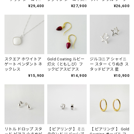
一連 ネックレス
ペンダント ネックレ
¥29,400
¥27,900
¥26,600
42cm
ス (チェーン オプショ
ン)
スクエア ホワイトア
Gold Coating ルビー
ジルコニア シャイニ
ゲート ペンダント ネ
灯火（ともしび）フ
ー スター くりぬき ス
ックレス
ックピアスピアス
タッドピアス 星
¥15,900
¥14,900
¥10,900
リトル ドロップ スタ
【 ピアリング 】ミニ
【 ピアリング 】 Gold