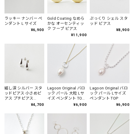
ラッキー ナンバー ペ
Gold Coating なめら
ぷっくり シェル スタ
ンダント L サイズ
かな オーセンティッ
ッド ピアス
ク フープ ピアス
¥6,900
¥8,900
¥11,900
嬉し涙 シルバー スタ
Lagoon Original バロ
Lagoon Original バロ
ッドピアス 小さめピ
ック パール 大粒 Lサ
ック パール Lサイズ
アス プチピアス
イズ ペンダント TOP
ペンダント TOP
Small
with Gold Coating
¥4,700
¥6,900
¥6,900
Chain