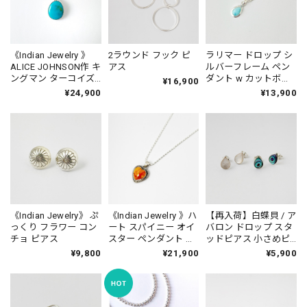
《Indian Jewelry 》
2ラウンド フック ピ
ラリマー ドロップ シ
ALICE JOHNSON作 キ
アス
ルバーフレーム ペン
ングマン ターコイズ
ダント w カットボー
¥16,900
ぷっくりドロップ型
ルチェーン
¥24,900
¥13,900
ペンダント ネックレ
ス (チェーン オプショ
ン)
《Indian Jewelry》 ぷ
《Indian Jewelry 》ハ
【再入荷】白蝶貝 / ア
っくり フラワー コン
ート スパイニー オイ
バロン ドロップ スタ
チョ ピアス
スター ペンダント ネ
ッドピアス 小さめピ
ックレス Mサイズ
アス プチピアス
¥9,800
¥21,900
¥5,900
Small