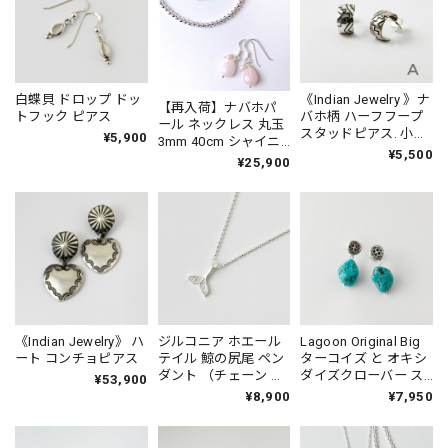
白蝶貝 ドロップ ドッ
《Indian Jewelry 》ナ
【再入荷】ナバホパ
トフック ピアス
バホ柄 ハーフフープ
ール ネックレス 丸玉
スタッドピアス. 小さ
¥5,900
3mm 40cm シャイニ
めピアス プチピアス
¥5,500
ー《Indian Jewelry》
¥25,900
Small
☆
《Indian Jewelry》 ハ
ジルコニア ホエール
Lagoon Original Big
ート コンチョピアス
テイル 鯨の尻尾 ペン
ターコイズ と オキシ
ダント （チェーン オ
ダイズクローバー ス
¥53,900
プション） 鯨 クジラ
タッドピアス
¥8,900
¥7,950
くじら