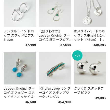
シンプルライン ドロ
【残りわずか】
オメダイ×ハートのネ
ップ スタッドピアス
Lagoon Original ター
ックレス重ね付け2本
S size
コイズ 横フープピア
セット【45cm】【リ
ス
トルラグーン応援団
¥7,900
¥7,500
¥30,200
スペシャル企画】
【送料無料】★★
Lagoon Original ター
《Indian Jewelry 》タ
ぷっくり スタッドフ
コイズ フェザー スタ
ーコイズ スタンプワ
ープ ピアス
ッドピアス Mサイズ
ーク バングル
¥9,800
羽 鳥 イーグル
¥6,500
¥54,900