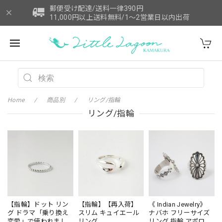
郵便受け配達/送料一律390円
11,000円以上送料無料/1～2営業日以内出荷
Home
商品別
リング/指輪
リング/指輪
【指輪】ドット リン
【指輪】【再入荷】
《 Indian Jewelry》
グ ドラマ「乗り換え
スリム キュイエール
ナバホ フリーサイズ
恋愛」で使われまし
リング
リング 指輪 アポロコ