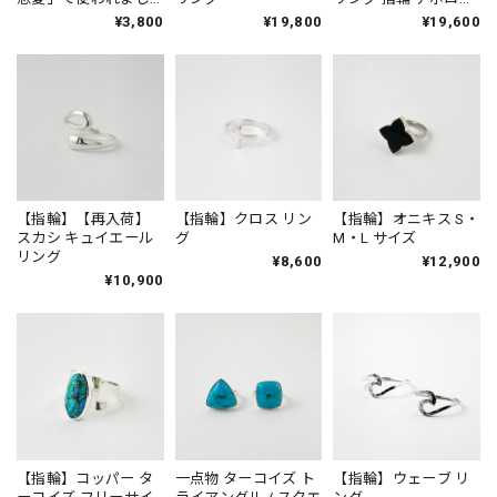
た
ンチョ / ハート / ダイ
¥3,800
¥19,800
¥19,600
ヤ
【指輪】【再入荷】
【指輪】クロス リン
【指輪】オニキス S・
スカシ キュイエール
グ
M・L サイズ
リング
¥8,600
¥12,900
¥10,900
【指輪】コッパー タ
一点物 ターコイズ ト
【指輪】ウェーブ リ