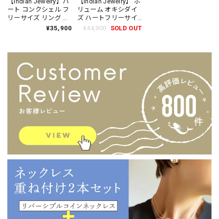
【Indian Jewelry】ハ
【Indian Jewelry】 ボ
ート コンクシェル フ
リューム オキシダイ
リーサイズ リング 指
ズ ハートフリーサイ
輪
ズ リング 指輪
¥35,900
¥44,900
SOLD OUT