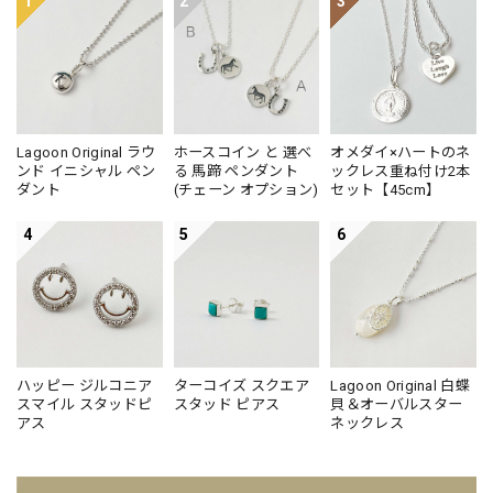
1
2
3
です。指馴染みのとても良いリングですので、
たっぷりお楽しみくださいね。
Lagoon Original ラウ
ホースコイン と 選べ
オメダイ×ハートのネ
ンド イニシャル ペン
る 馬蹄 ペンダント
ックレス重ね付け2本
ダント
(チェーン オプション)
セット【45cm】
4
5
6
ハッピー ジルコニア
ターコイズ スクエア
Lagoon Original 白蝶
スマイル スタッドピ
スタッド ピアス
貝＆オーバルスター
アス
ネックレス