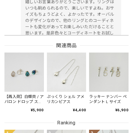
嬉しいお言葉ありがとうございます。リングは
いつも眺められるので、楽しいですよね。おサ
イズもちょうどよく、よかったです。オーバル
のデザインなので、他のリングとのコーディネ
ートも変化があってお楽しみいただけることと
思います。是非色々とコーディネートをお試し
くださいませ。
関連商品
【指輪】オーバル リング S・Mサイズ
サイズ S
2023/10/17
オ－バルを少し横にずらしてみたりなどして、デザインの変
化も楽しめるリングですね。オ－バルの横にあきがあるの
【再入荷】白蝶貝 / ア
ぷっくり シェル アメ
ラッキー ナンバー ペ
で、フィット感がよく着けやすくてとてもいいです。
バロン ドロップ スタ
リカンピアス
ンダント L サイズ
ッドピアス 小さめピ
¥5,900
¥4,400
¥6,900
アス プチピアス
Small
いつもありがとうございます！オーバル部分を
Ranking
少しずらすのもかっこいいですよね。ご自身で
楽しみ方を見つけていただいて、とても嬉しい