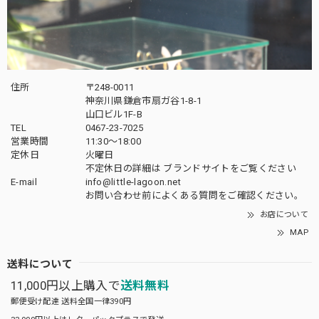
住所
〒248-0011
神奈川県鎌倉市扇ガ谷1-8-1
山口ビル1F-B
TEL
0467-23-7025
営業時間
11:30～18:00
定休日
火曜日
不定休日の詳細は
ブランドサイト
をご覧ください
E-mail
info@little-lagoon.net
お問い合わせ前に
よくある質問をご確認
ください。
お店について
MAP
送料について
11,000円以上購入で
送料無料
郵便受け配達 送料全国一律390円