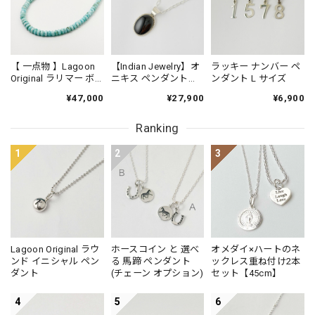
Lagoon Original ラウンド イニシャル ペンダント TOP
Y
2026/02/11
【 一点物 】Lagoon
【Indian Jewelry】オ
ラッキー ナンバー ペ
Original ラリマー ボ
ニキス ペンダント
ンダント L サイズ
タンカット サイズグ
（チェーンオプショ
注文から程なく届き、その早さにびっくりしました。 早
¥47,000
¥27,900
¥6,900
ラデーション ネック
ン）
速、付けてみましたが、シンプルながらとても可愛くって気
レス 47cm
に入っています♪ 鎌倉のお菓子まで同封していただき、あり
Ranking
がとうございました😊 いつか、お店に行って、色々見たい
と言思っています
1
2
3
Lagoon Original ラウンド イニシャル ペンダント TOP
Y
2026/02/10
Lagoon Original ラウ
ホースコイン と 選べ
オメダイ×ハートのネ
私も小和田妙子さんのInstagramフォローしています あんな
ンド イニシャル ペン
る 馬蹄 ペンダント
ックレス重ね付け2本
ダント
(チェーン オプション)
セット【45cm】
ふうに素敵に付けたいと思い購入しました 私のイニシャル
じゃない「Y」 推し活＝我が家のわんこのイニシャルです
4
5
6
大切にします