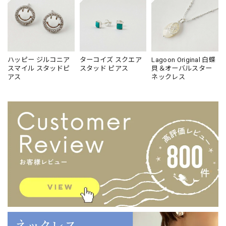
Lagoon Original ラウンド イニシャル ペンダント TOP
T
2026/01/23
ハッピー ジルコニア
ターコイズ スクエア
Lagoon Original 白蝶
スマイル スタッドピ
スタッド ピアス
貝＆オーバルスター
丁寧に包装された素敵なペンダントが届きました❤️ メッセ
アス
ネックレス
ージも添えて頂き 嬉しかったです。 昨年夏頃 インスタで
ターコイズのリングを見つけてから ずーーっと気になって
いました。 インスタ、LINE、毎日楽しく拝見してますが
なかなか購入まで 思い切れなくて😅 先日、小和田妙子さ
んのインスタで リトルラグーンの ペンダントをつけてい
らっしゃるのを発見！！ それも 前から気になっていたイ
ニシャルペンダント。 やっぱり 素敵だわ！と購入しまし
た。 今日は 雪混じりの寒い日で 一日中家の中でしたが
心はウキウキ！ワクワク！！いい日になりました。 大切に
使わせていただきますね！ お店にも 行ってみたいです。
鎌倉旅行 計画しなくっちゃ😊
レビュー投稿いただきましてありがとうござい
ます！それはもう、運命ですね！！こちらこ