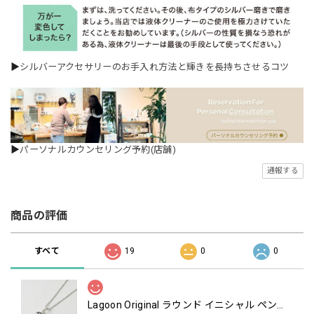
▶
シルバーアクセサリーのお手入れ方法と輝きを長持ちさせるコツ
▶
パーソナルカウンセリング予約(店舗)
通報する
商品の評価
すべて
19
0
0
Lagoon Original ラウンド イニシャル ペンダント TOP （チェーン オプション）