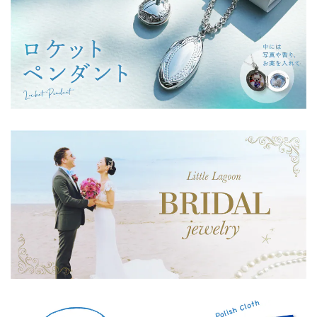
ございました。
Lagoon Original ラウンド イニシャル ペンダント
M
2025/11/21
Lagoon Original ラウンド イニシャル ペンダント
Y
2025/09/25
こちらは娘用にオーダーしました♪コロンとしてしっかりと
した重みもあり、なんとも可愛らしいお品で色んなネックレ
スに合わせ易く娘も気に入ってくれたので嬉しかったです
(^O^)
レビュー投稿いただきましてありがとうござい
ます。小さめですが、高さがあるのが使いやす