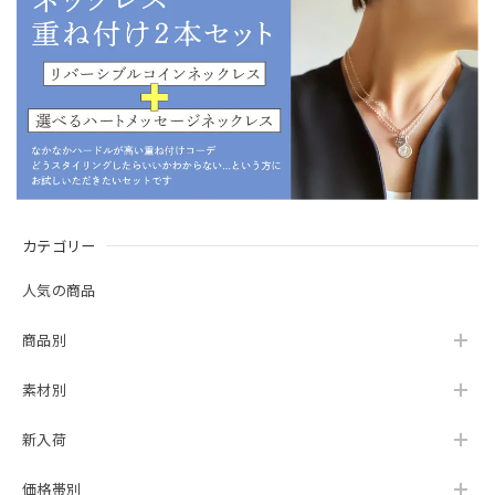
そ、出会っていただき、ありがとうございま
す。イニシャルTOPはずーっとお楽しみいただ
ける飽きのこないデザインですので、たくさん
ご利用くださいね。是非是非鎌倉旅行計画して
くださいませ！お店にお越しいただけること
を、心よりお待ち申し上げております。ありが
とうございました。
カテゴリー
Lagoon Original ラウンド イニシャル ペンダント TOP
N
人気の商品
2026/01/22
商品別
小和田妙子さんのインスタを見て、素敵だなーと同じものを
購入しました。思った通り毎日してても飽きがこなさそうで
小さいヘッドながらライスチェーンでちょうどいい華やかさ
素材別
もあるネックレスで、とても気に入りました。
新入荷
レビュー投稿いただきましてありがとうござい
価格帯別