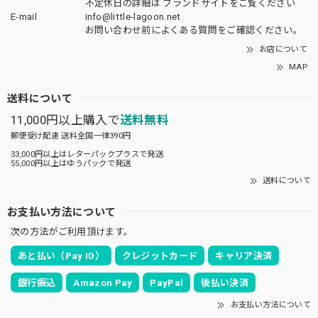
不定休日の詳細は
ブランドサイト
をご覧ください
E-mail
info@little-lagoon.net
お問い合わせ前に
よくある質問をご確認
ください。
お店について
LAGOON ORIGINAL イニシャルネックレス
MAP
R
2022/08/12
送料について
11,000円以上購入で
送料無料
郵便受け配達 送料全国一律390円
LAGOON ORIGINAL イニシャルネックレス
A
33,000円以上はレターパックプラスで発送
55,000円以上はゆうパックで発送
2022/08/02
送料について
コロンとした形が可愛く、どんなチェーンでも合わせやすい
お支払い方法について
です。 私はブレスレットにも使ったりしてます。
次の方法がご利用頂けます。
投稿して頂きましてありがとうございます！ブ
あと払い（Pay ID）
クレジットカード
キャリア決済
レスレットにも通す玄人ワザ！！楽しんで頂け
て、大変嬉しく思います。ありがとうございま
銀行振込
Amazon Pay
PayPal
後払い決済
す。 小さめの印象ですが、厚みもあるので、長
お支払い方法について
めのチェーンとも合うTOPです。末永くお楽し