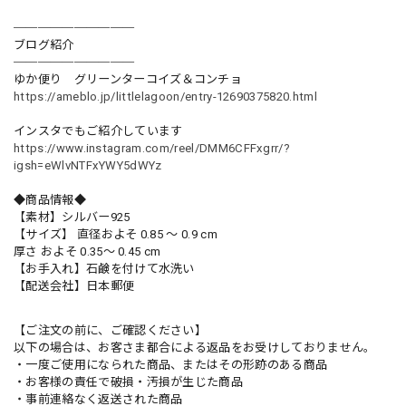
──────────
ブログ紹介
──────────
ゆか便り グリーンターコイズ＆コンチョ
https://ameblo.jp/littlelagoon/entry-12690375820.html
インスタでもご紹介しています
https://www.instagram.com/reel/DMM6CFFxgrr/?
igsh=eWlvNTFxYWY5dWYz
◆商品情報◆
【素材】シルバー925
【サイズ】 直径およそ 0.85 〜 0.9 cm
厚さ およそ 0.35〜 0.45 cm
【お手入れ】石鹸を付けて水洗い
【配送会社】日本郵便
【ご注文の前に、ご確認ください】
以下の場合は、お客さま都合による返品をお受けしておりません。
・一度ご使用になられた商品、またはその形跡のある商品
・お客様の責任で破損・汚損が生じた商品
・事前連絡なく返送された商品