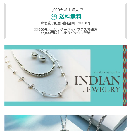
しております。ありがとうございました。
11,000円以上購入で
送料無料
郵便受け配達 送料全国一律390円
Lagoon Original ラウンド イニシャル ペンダント
33,000円以上はレターパックプラスで発送
55,000円以上はゆうパックで発送
K
2025/11/26
無事届きました〜「お元気ですか？」のメッセージ見て⁉️丁
度、妹も一緒で、「わぁ覚えてくれてるのかな？」って
（笑）改めまして（笑）サザンと、リトルラグーンが大好き
な大阪・広島の姉妹です。（時々息子も…）また、伺いま〜
す! 予定多い12月コレで~楽しみです。 ありがとうございま
した！！
レビュー投稿頂きましてありがとうございま
す。サザンと並べて光栄です！！笑 是非またこ
ちらにお越しの際はお立ち寄り下さいね！スタ
ッフ一同心よりお待ち申し上げております。こ
ちらのイニシャルTOPと共に、いらしてくださ
ーい！たくさん楽しんで下さいね！ありがとう