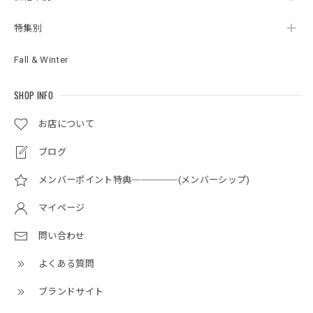
ます。お気に入りいただけて嬉しいです！ぷっ
くりしたシルエットも可愛いですよね♡時々チ
特集別
ェーンの長さを変えたり、お洋服の雰囲気に合
わせてたくさんお楽しみくださいね。ありがと
Fall & Winter
うございました。
SHOP INFO
お店について
Lagoon Original ラウンド イニシャル ペンダント
M
2025/11/29
ブログ
ころんとしたフォルムがとても可愛いです。色々なペンダン
メンバーポイント特典─────(メンバーシップ)
トトップと合わせて楽しんでます。また、イニシャルがあま
り目立たない所もイイです。
マイページ
問い合わせ
レビュー投稿頂きましてありがとうございま
す。立体感のあるこのシルエット、とても可愛
よくある質問
いですよね。コロンとしているので、長めのチ
ェーンとも相性がいいです。是非たくさんお楽
ブランドサイト
しみ下さい。またのご利用を心よりお待ちいた