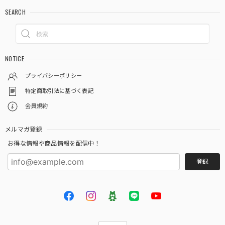
みくださいませ。
SEARCH
LAGOON ORIGINAL イニシャルネックレス
NOTICE
K
2022/02/05
プライバシーポリシー
丁寧な梱包 迅速な発送 素敵なショップです
特定商取引法に基づく表記
会員規約
ありがとうございます。こちらのネックレスは
季節問わずお使いいただけて、長めのチェーン
メルマガ登録
でもかわいいので、たくさんお楽しみください
お得な情報や商品情報を配信中！
ませ！
登録
LAGOON ORIGINAL イニシャルネックレス
N
2021/12/23