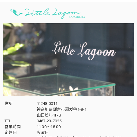
しみくださいね！ありがとうございました。
Lagoon Original ラウンド イニシャル ペンダント
N
2024/09/21
初めての40㎝のチェーンで購入です。不安でしたが、首に沿
って大丈夫でした。イニシャルは何にしようか考えました
が、孫娘の頭文字に、彼女には前購入したヒトデのペンダン
トトップももう予約されています。将来合わせて譲りたいで
す。
レビュー投稿頂きましてありがとうございま
す。４０cm、大丈夫そうでよかったです。シャ
住所
〒248-0011
神奈川県鎌倉市扇ガ谷1-8-1
ツの時にも使いやすい長さです。たくさんお楽
山口ビル1F-B
しみくださいね。お孫ちゃんとのラグーンジュ
TEL
0467-23-7025
エリーで楽しそうな時間も共有して頂き、私達
営業時間
11:30～18:00
も嬉しいです！是非是非末長くご利用ください
定休日
火曜日
ね。ありがとうございました。