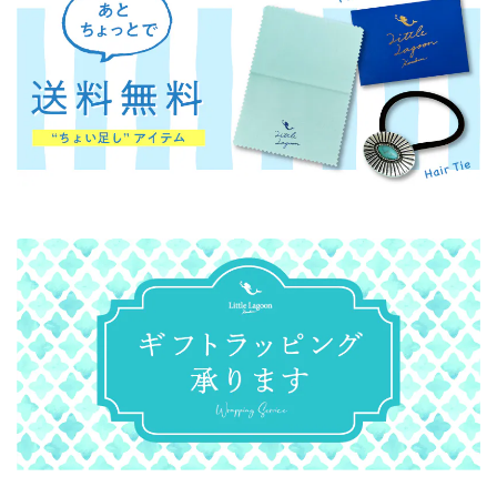
いポイントです。長めのチェーンでも短めのチ
ェーンでも楽しんでいただけます。お嬢様にも
気に入っていただき、嬉しいです！ありがとう
ございます。末長くお楽しみいただけたら幸い
です。
Lagoon Original ラウンド イニシャル ペンダント
S
2025/02/18
離れて暮らす子供のイニシャルを選びました。 小さくてシ
ンプルなので、色んなコーディネートが楽しめそうです。 長
く大切にしたいと思います。
レビュー投稿いただきましてありがとうござい
ます。 お子様のイニシャル。いつも一緒です
ね！！それだけで、気持ちが明るくなりますよ
ね！こちらのデザインはとてもシンプルなの
で、飽きのこないジュエリーです。末長くお楽