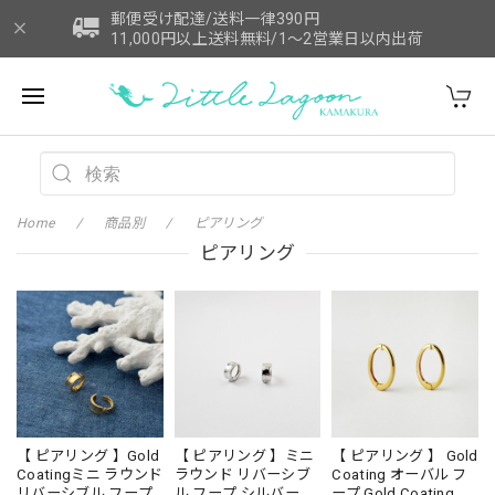
郵便受け配達/送料一律390円
11,000円以上送料無料/1～2営業日以内出荷
Home
商品別
ピアリング
ピアリング
【 ピアリング 】Gold
【 ピアリング 】ミニ
【 ピアリング 】 Gold
Coatingミニ ラウンド
ラウンド リバーシブ
Coating オーバル フ
リバーシブル フープ
ル フープ シルバー
ープ Gold Coating