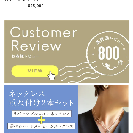
フ & ハーフ ネックレ
¥25,900
ス 80cm