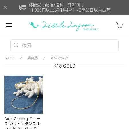
郵便受け配達/送料一律390円
11,000円以上送料無料/1～2営業日以内出荷
Home
素材別
K18 GOLD
K18 GOLD
Gold Coating キュー
ブ カット x タンブル
カット シルバー ハー