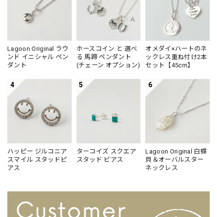
Lagoon Original ラウ
ホースコイン と 選べ
オメダイ×ハートのネ
ンド イニシャル ペン
る 馬蹄 ペンダント
ックレス重ね付け2本
ダント
(チェーン オプション)
セット【45cm】
4
5
6
ハッピー ジルコニア
ターコイズ スクエア
Lagoon Original 白蝶
スマイル スタッドピ
スタッド ピアス
貝＆オーバルスター
アス
ネックレス