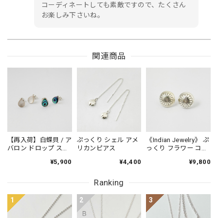
コーディネートしても素敵ですので、たくさん
お楽しみ下さいね。
関連商品
【再入荷】白蝶貝 / ア
ぷっくり シェル アメ
《Indian Jewelry》 ぷ
バロン ドロップ スタ
リカンピアス
っくり フラワー コン
ッドピアス 小さめピ
チョ ピアス
¥5,900
¥4,400
¥9,800
アス プチピアス
Small
Ranking
1
2
3