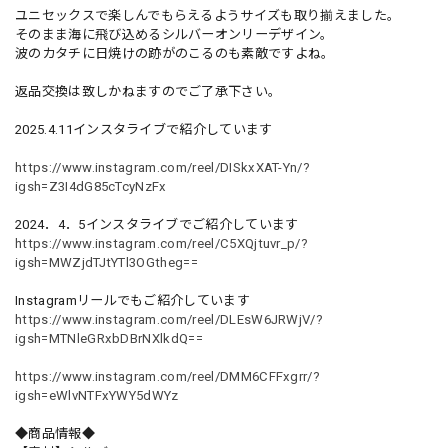
ユニセックスで楽しんでもらえるようサイズも取り揃えました。
そのまま海に飛び込めるシルバーオンリーデザイン。
波のカタチに日焼けの跡がのこるのも素敵ですよね。
返品交換は致しかねますのでご了承下さい。
2025.4.11インスタライブで紹介しています
https://www.instagram.com/reel/DISkxXAT-Yn/?
igsh=Z3I4dG85cTcyNzFx
2024．4．5インスタライブでご紹介しています
https://www.instagram.com/reel/C5XQjtuvr_p/?
igsh=MWZjdTJtYTl3OGtheg==
Instagramリールでもご紹介しています
https://www.instagram.com/reel/DLEsW6JRWjV/?
igsh=MTNleGRxbDBrNXlkdQ==
https://www.instagram.com/reel/DMM6CFFxgrr/?
igsh=eWlvNTFxYWY5dWYz
◆商品情報◆