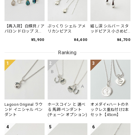
【再入荷】白蝶貝 / ア
ぷっくり シェル アメ
嬉し涙 シルバー スタ
バロン ドロップ スタ
リカンピアス
ッドピアス 小さめピ
ッドピアス 小さめピ
アス プチピアス
¥5,900
¥4,400
¥4,700
アス プチピアス
Small
Small
Ranking
1
2
3
Lagoon Original ラウ
ホースコイン と 選べ
オメダイ×ハートのネ
ンド イニシャル ペン
る 馬蹄 ペンダント
ックレス重ね付け2本
ダント
(チェーン オプション)
セット【45cm】
4
5
6