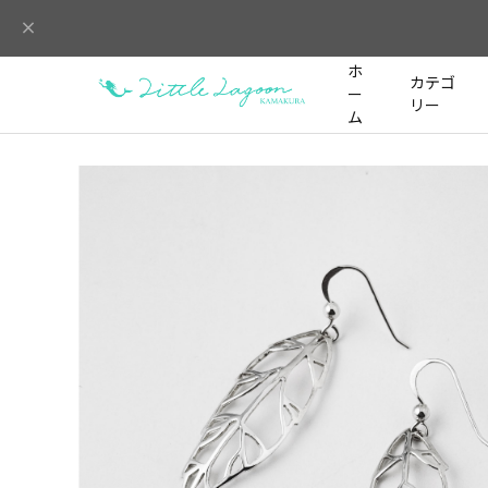
ホ
カテゴ
ー
リー
ム