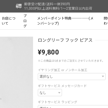
郵便受け配達/送料一律390円
11,000円以上送料無料/1～2営業日以内出荷
ブ
お店につ
メンバーポイント特典─────(メ
問
ロ
いて
ンバーシップ)
わ
グ
ロングリーフ フック ピアス
¥9,800
※この商品は5点までのご注文とさせていただきます。
イヤリング加工 or ノンホール加工
ギフトサービス:メッセージカード
ギフトサービス ラッピング