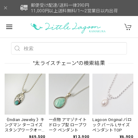
郵便受け配達/送料一律390円
11,000円以上送料無料/1～2営業日以内出荷
"太ライスチェーン"の検索結果
《Indian Jewelry 》キ
一点物 アマゾナイト
Lagoon Original バロ
ングマン ターコイズ
ドロップ型 ロープワ
ック パール Lサイズ
スタンプワークオー
ーク ペンダント
ペンダント TOP
バル ペンダント
¥49,500
¥13,900
¥6,900