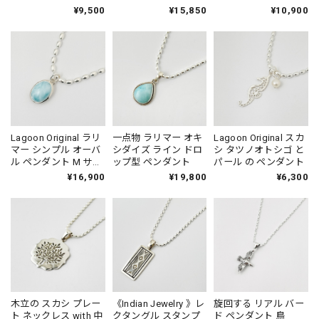
チェーン
70cm−80cm
ン
¥9,500
¥15,850
¥10,900
Lagoon Original ラリ
一点物 ラリマー オキ
Lagoon Original スカ
マー シンプル オーバ
シダイズ ライン ドロ
シ タツノオトシゴ と
ル ペンダント M サイ
ップ型 ペンダント
パール の ペンダント
ズ
¥16,900
¥19,800
¥6,300
木立の スカシ プレー
《Indian Jewelry 》レ
旋回する リアル バー
ト ネックレス with 中
クタングル スタンプ
ド ペンダント 鳥