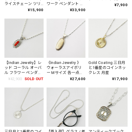
ライスチェーン ツリ
ワーク ペンダント ネ
¥7,900
ー
ックレス（ チェーン
¥15,900
¥33,900
オプション ）一点物
【Indian Jewelry】レ
《Indian Jewelry 》
Gold Coating 三日月
ッド コーラル オーバ
ウォーラスアイボリ
と1番星のコインネッ
ル フラワー ペンダン
ー Mサイズ 各一点物
クレス 月星
ト ネックレス
ネックレス (チェーン
¥42,900
SOLD OUT
¥27,600
¥17,900
オプション)
三日月と1番星のコイ
【再入荷】グラス / 老
アンティークブック