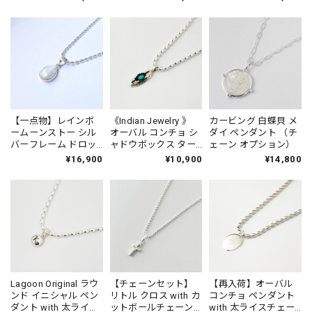
【一点物】レインボ
《Indian Jewelry 》
カービング 白蝶貝 メ
ームーンストー シル
オーバル コンチョ シ
ダイ ペンダント （チ
バーフレーム ドロッ
ャドウボックス ター
ェーン オプション）
プ 型 ペンダント
コイズ シンプルビー
¥16,900
¥10,900
¥14,800
2.2×1.6cm
ンズ ペンダント ネッ
クレス (チェーン オプ
ション)
Lagoon Original ラウ
【チェーンセット】
【再入荷】オーバル
ンド イニシャル ペン
リトル クロス with カ
コンチョ ペンダント
ダント with 太ライス
ットボールチェーン
with 太ライスチェー