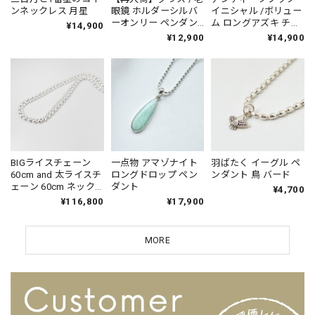
ンネックレス 月星
眼鏡 ホルダーシルバ
イニシャル /ボリュー
ーオンリー ペンダン
ム ロングアズキ チェ
¥14,900
ト トップ （チェーン
ーン・アズキチェー
¥12,900
¥14,900
はオプションで、長さ
ン
種類をお選び頂けま
す）ネックレス 眼鏡
BIGライスチェーン
一点物 アマゾナイト
羽ばたく イーグル ペ
60cm and 太ライスチ
ロングドロップ ペン
ンダント 鳥 バード
ェーン 60cm ネック
ダント
¥4,700
レス セット
¥116,800
¥17,900
MORE