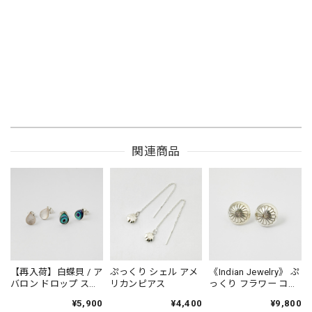
関連商品
【再入荷】白蝶貝 / ア
ぷっくり シェル アメ
《Indian Jewelry》 ぷ
バロン ドロップ スタ
リカンピアス
っくり フラワー コン
ッドピアス 小さめピ
チョ ピアス
¥5,900
¥4,400
¥9,800
アス プチピアス