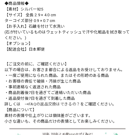
◆商品情報◆
【素材】シルバー925
【サイズ】 全長 2.9 × 4.0 cm
ターコイズ部分 0.9 × 0.7 cm
【お手入れ】石鹸を付けて水洗い
(石が付いているものはウェットティッシュで汗や化粧品を拭き取って
ください。)
【オプション】
【配送会社】日本郵便
【ご注文の前に、ご確認ください】
以下の場合は、お客さま都合による返品をお受けしておりません。
・一度ご使用になられた商品、またはその形跡のある商品
・お客様の責任で破損・汚損が生じた商品
・事前連絡なく返送された商品
・商品到着後7日を過ぎてご連絡いただいた商品
・返品受付後7日を過ぎて到着した商品
詳しくは →
FAQの返品交換はできるの？
をご確認ください。
【商品について】
素材の表情や仕上がりには個体差がございます。
小さな違いも、その商品だけの表情としてお楽しみください。