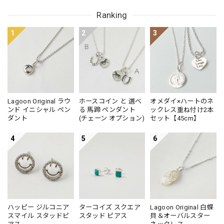
Small
Ranking
1
2
3
Lagoon Original ラウ
ホースコイン と 選べ
オメダイ×ハートのネ
ンド イニシャル ペン
る 馬蹄 ペンダント
ックレス重ね付け2本
ダント
(チェーン オプション)
セット【45cm】
4
5
6
ハッピー ジルコニア
ターコイズ スクエア
Lagoon Original 白蝶
スマイル スタッドピ
スタッド ピアス
貝＆オーバルスター