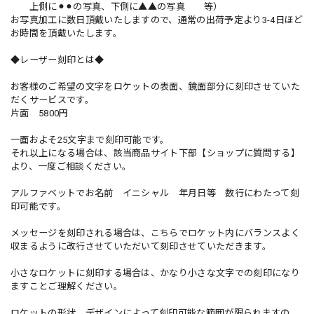
上側に⚫︎⚫︎の写真、下側に▲▲の写真 等）
お写真加工に数日頂戴いたしますので、通常の出荷予定より3-4日ほど
お時間を頂戴いたします。
◆レーザー刻印とは◆
お客様のご希望の文字をロケットの表面、鏡面部分に刻印させていた
だくサービスです。
片面 5800円
一面およそ25文字まで刻印可能です。
それ以上になる場合は、該当商品サイト下部【ショップに質問する】
より、一度ご相談ください。
アルファベットでお名前 イニシャル 年月日等 数行にわたって刻
印可能です。
メッセージを刻印される場合は、こちらでロケット内にバランスよく
収まるように改行させていただいて刻印させていただきます。
小さなロケットに刻印する場合は、かなり小さな文字での刻印になり
ますことご理解ください。
ロケットの形状、デザインによって刻印可能な範囲が限られますの