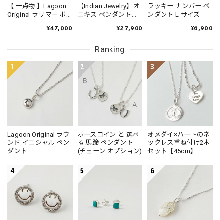
【 一点物 】Lagoon
【Indian Jewelry】オ
ラッキー ナンバー ペ
Original ラリマー ボ
ニキス ペンダント
ンダント L サイズ
タンカット サイズグ
（チェーンオプショ
¥47,000
¥27,900
¥6,900
ラデーション ネック
ン）
レス 47cm
Ranking
1
2
3
Lagoon Original ラウ
ホースコイン と 選べ
オメダイ×ハートのネ
ンド イニシャル ペン
る 馬蹄 ペンダント
ックレス重ね付け2本
ダント
(チェーン オプション)
セット【45cm】
4
5
6