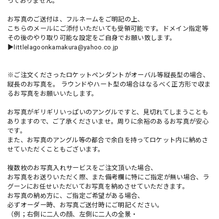
っておりません。
お写真のご送付は、フルネームをご明記の上、
こちらのメールにご添付いただいても受領可能です。ドメイン指定等
その後のやり取り可能な設定をご自身でお願い致します。
▶︎
littlelagoonkamakura@yahoo.co.jp
※ご注文くださったロケットペンダントがオーバル等縦長型の場合、
縦長のお写真を。 ラウンドやハート型の場合はなるべく正方形で収ま
るお写真をお願いいたします。
お写真がギリギリいっぱいのアングルですと、見切れてしまうことも
ありますので、ご了承くださいませ。周りに余裕のあるお写真が安心
です。
また、お写真のアングル等の都合で余白を持ってロケット内に納めさ
せていただくこともございます。
複数枚のお写真入れサービスをご注文頂いた場合、
お写真をお送りいただく際、また備考欄に特にご指定が無い場合、ラ
グーンにお任せいただいてお写真を納めさせていただきます。
お写真の納め方に、ご指定ご希望がある場合、
必ずオーダー時、お写真ご送付時にご明記ください。
（例；右側に二人の顔、左側に二人の全景・