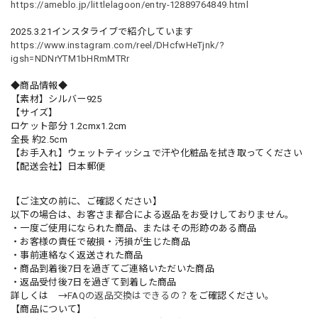
https://ameblo.jp/littlelagoon/entry-12889764849.html
2025.3.21インスタライブで紹介しています
https://www.instagram.com/reel/DHcfwHeTjnk/?
igsh=NDNrYTM1bHRmMTRr
◆商品情報◆
【素材】シルバー925
【サイズ】
ロケット部分 1.2cmx1.2cm
全長 約2.5cm
【お手入れ】ウェットティッシュで汗や化粧品を拭き取ってください
【配送会社】日本郵便
【ご注文の前に、ご確認ください】
以下の場合は、お客さま都合による返品をお受けしておりません。
・一度ご使用になられた商品、またはその形跡のある商品
・お客様の責任で破損・汚損が生じた商品
・事前連絡なく返送された商品
・商品到着後7日を過ぎてご連絡いただいた商品
・返品受付後7日を過ぎて到着した商品
詳しくは →
FAQの返品交換はできるの？
をご確認ください。
【商品について】