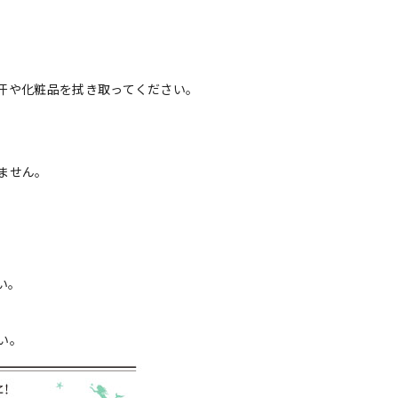
汗や化粧品を拭き取ってください。
ません。
い。
い。