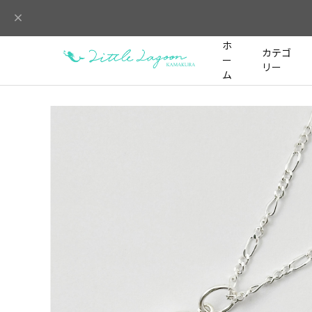
ホ
カテゴ
ー
リー
ム