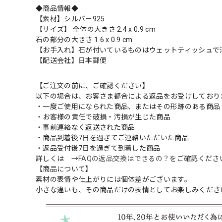
◆商品情報◆
【素材】シルバー925
【サイズ】 全体の大きさ 2.4 x 0.9 cm
石の部分の大きさ 1.6 x 0.9 cm
【お手入れ】石が付いているものはウェットティッシュで
【配送会社】日本郵便
【ご注文の前に、ご確認ください】
以下の場合は、お客さま都合による返品をお受けしており
・一度ご使用になられた商品、またはその形跡のある商品
・お客様の責任で破損・汚損が生じた商品
・事前連絡なく返送された商品
・商品到着後7日を過ぎてご連絡いただいた商品
・返品受付後7日を過ぎて到着した商品
詳しくは →
FAQの返品交換はできるの？
をご確認くださ
【商品について】
素材の表情や仕上がりには個体差がございます。
小さな違いも、その商品だけの表情としてお楽しみくださ