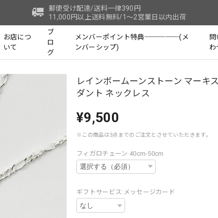
郵便受け配達/送料一律390円
11,000円以上送料無料/1～2営業日以内出荷
ブ
お店につ
メンバーポイント特典─────(メ
問
ロ
いて
ンバーシップ)
わ
グ
レインボームーンストーン マーキス
ダント ネックレス
¥9,500
※この商品は3点までのご注文とさせていただきます。
フィガロチェーン 40cm-50cm
ギフトサービス:メッセージカード