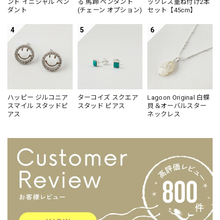
ンド イニシャル ペン
る 馬蹄 ペンダント
ックレス重ね付け2本
ダント
(チェーン オプション)
セット【45cm】
4
5
6
ハッピー ジルコニア
ターコイズ スクエア
Lagoon Original 白蝶
スマイル スタッドピ
スタッド ピアス
貝＆オーバルスター
アス
ネックレス