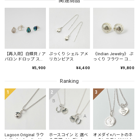
関連商品
ザインですよね！！ピカピカのシルバーは、石
鹸で洗ってジップロックのような袋に入れてい
ただくと維持できますので、是非やってみてく
ださいね！ありがとうございました。
TOERING Moon ／ クロス トーリング
【再入荷】白蝶貝 / ア
ぷっくり シェル アメ
《Indian Jewelry》 ぷ
ムーン
バロン ドロップ スタ
リカンピアス
っくり フラワー コン
2025/07/23
ッドピアス 小さめピ
チョ ピアス
¥5,900
¥4,400
¥9,800
アス プチピアス
MOONデザイン、なかなかないですよね 可愛い🩷来週、海
Small
に行くので付けていきます
Ranking
1
2
3
レビュー投稿いただきましてありがとうござい
ます。早速海で楽しんでいただけましたか？ビ
ーチサンダルにもバッチリ可愛く合わせられま
すよね。小さくても足元にあるだけで、全然印
象が違いますね。たくさんご利用くださいね！
ありがとうございました。
Lagoon Original ラウ
ホースコイン と 選べ
オメダイ×ハートのネ