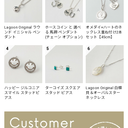
Lagoon Original ラウ
ホースコイン と 選べ
オメダイ×ハートのネ
ンド イニシャル ペン
る 馬蹄 ペンダント
ックレス重ね付け2本
ダント
(チェーン オプション)
セット【45cm】
4
5
6
ハッピー ジルコニア
ターコイズ スクエア
Lagoon Original 白蝶
スマイル スタッドピ
スタッド ピアス
貝＆オーバルスター
アス
ネックレス