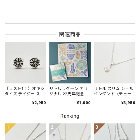
関連商品
【ラスト1！】オキシ
リトルラグーン オリ
リトル スリム シェル
ダイズ デイジー スタ
ジナル 22周年記念 蚊
ペンダント（チェー
ッドピアス
帳布巾
ン オプション）貝 波
¥2,950
¥1,000
¥3,950
海 オーシャン ビーチ
Ranking
1
2
3