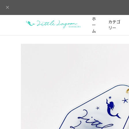
ホ
カテゴ
ー
リー
ム