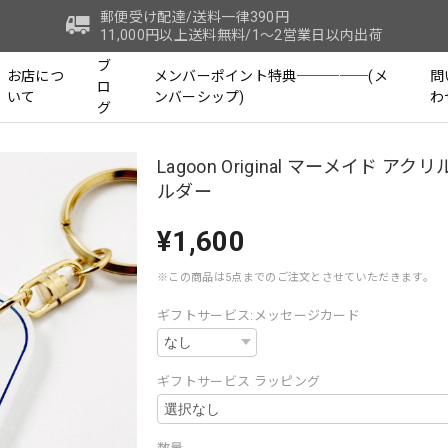
郵便受け配達/送料一律390円
11,000円以上送料無料/1～2営業日以内出荷
ブ
お店につ
メンバーポイント特典─────(メ
問
ロ
いて
ンバーシップ)
わ
グ
Lagoon Original マーメイド アク
ルダー
¥1,600
※この商品は5点までのご注文とさせていただきます。
ギフトサービス:メッセージカード
ギフトサービス ラッピング