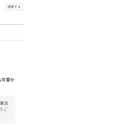
通報する
も可愛か
！裏返
うご