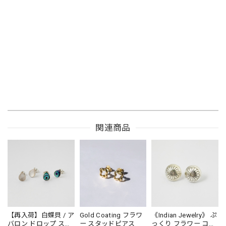
関連商品
【再入荷】白蝶貝 / ア
Gold Coating フラワ
《Indian Jewelry》 ぷ
バロン ドロップ スタ
ー スタッドピアス
っくり フラワー コン