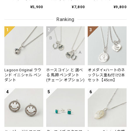
ッドピアス 小さめピ
チョ ピアス
¥5,900
¥7,800
¥9,800
アス プチピアス
Small
Ranking
1
2
3
Lagoon Original ラウ
ホースコイン と 選べ
オメダイ×ハートのネ
ンド イニシャル ペン
る 馬蹄 ペンダント
ックレス重ね付け2本
ダント
(チェーン オプション)
セット【45cm】
4
5
6