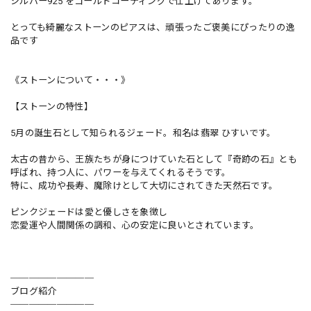
シルバー925 をゴールドコーティングで仕上げてあります。
とっても綺麗なストーンのピアスは、頑張ったご褒美にぴったりの逸
品です
《ストーンについて・・・》
【ストーンの特性】
5月の誕生石として知られるジェード。和名は翡翠 ひすいです。
太古の昔から、王族たちが身につけていた石として『奇跡の石』とも
呼ばれ、持つ人に、パワーを与えてくれるそうです。
特に、成功や長寿、魔除けとして大切にされてきた天然石です。
ピンクジェードは愛と優しさを象徴し
恋愛運や人間関係の調和、心の安定に良いとされています。
─────────
ブログ紹介
─────────