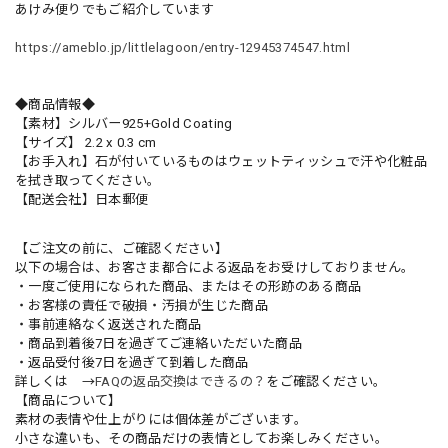
あけみ便りでもご紹介しています
https://ameblo.jp/littlelagoon/entry-12945374547.html
◆商品情報◆
【素材】シルバー925+Gold Coating
【サイズ】 2.2 x 0.3 cm
【お手入れ】石が付いているものはウェットティッシュで汗や化粧品
を拭き取ってください。
【配送会社】日本郵便
【ご注文の前に、ご確認ください】
以下の場合は、お客さま都合による返品をお受けしておりません。
・一度ご使用になられた商品、またはその形跡のある商品
・お客様の責任で破損・汚損が生じた商品
・事前連絡なく返送された商品
・商品到着後7日を過ぎてご連絡いただいた商品
・返品受付後7日を過ぎて到着した商品
詳しくは →
FAQの返品交換はできるの？
をご確認ください。
【商品について】
素材の表情や仕上がりには個体差がございます。
小さな違いも、その商品だけの表情としてお楽しみください。