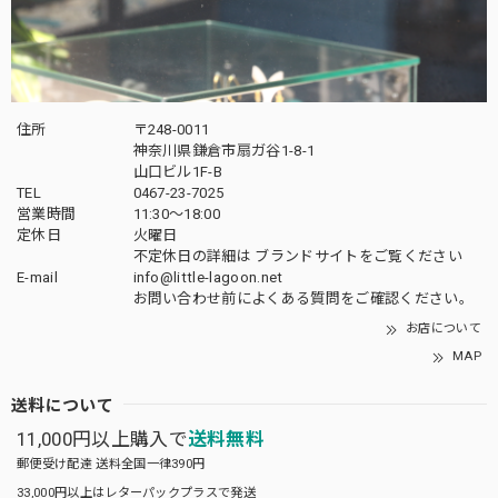
住所
〒248-0011
神奈川県鎌倉市扇ガ谷1-8-1
山口ビル1F-B
TEL
0467-23-7025
営業時間
11:30～18:00
定休日
火曜日
不定休日の詳細は
ブランドサイト
をご覧ください
E-mail
info@little-lagoon.net
お問い合わせ前に
よくある質問をご確認
ください。
お店について
MAP
送料について
11,000円以上購入で
送料無料
郵便受け配達 送料全国一律390円
33,000円以上はレターパックプラスで発送