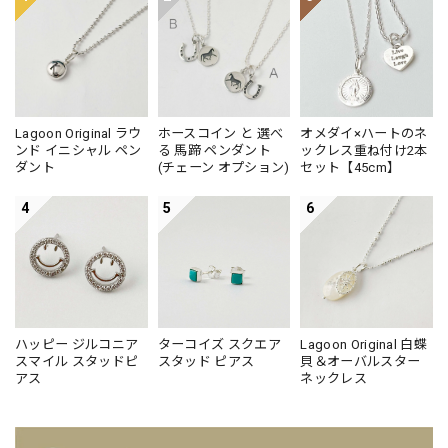
Lagoon Original ラウ
ホースコイン と 選べ
オメダイ×ハートのネ
ンド イニシャル ペン
る 馬蹄 ペンダント
ックレス重ね付け2本
ダント
(チェーン オプション)
セット【45cm】
4
5
6
ハッピー ジルコニア
ターコイズ スクエア
Lagoon Original 白蝶
スマイル スタッドピ
スタッド ピアス
貝＆オーバルスター
アス
ネックレス