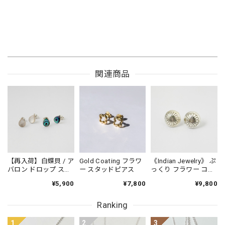
関連商品
【再入荷】白蝶貝 / ア
Gold Coating フラワ
《Indian Jewelry》 ぷ
バロン ドロップ スタ
ー スタッドピアス
っくり フラワー コン
ッドピアス 小さめピ
チョ ピアス
¥5,900
¥7,800
¥9,800
アス プチピアス
Small
Ranking
1
2
3