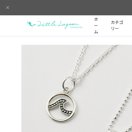
ホ
カテゴ
ー
リー
ム