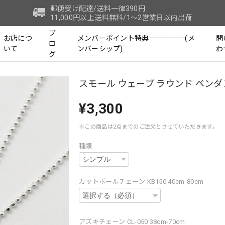
郵便受け配達/送料一律390円
11,000円以上送料無料/1～2営業日以内出荷
ブ
お店につ
メンバーポイント特典─────(メ
問
ロ
いて
ンバーシップ)
わ
グ
スモール ウェーブ ラウンド ペン
¥3,300
※この商品は2点までのご注文とさせていただきます。
種類
カットボールチェーン KB150 40cm-80cm
アズキチェーン CL-050 38cm-70cm