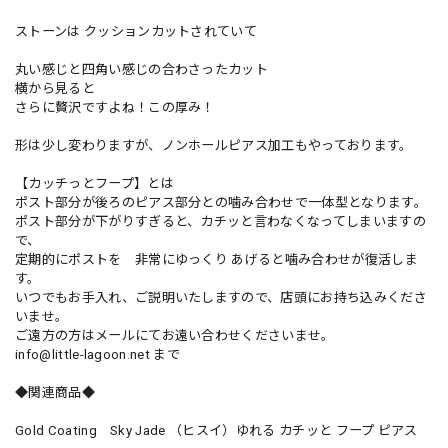
ストーンは クッションカットされていて
丸い感じと四角い感じの合わさったカット
横から見ると
さらに贅沢ですよね！この厚み！
形は少し変わりますが、ノンホールピアス加工もやっております。
【カッチっとフープ】とは
ポスト部分が後ろのピアス部分との噛み合わせで一体型となります。
ポスト部分が下がりすぎると、カチッと言わなくなってしまいますの
で、
定期的にポストを 非常にゆっくり あげると噛み合わせが復活しま
す。
いつでもお手入れ、ご説明いたしますので、店頭にお持ち込みくださ
いませ。
ご遠方の方はメールにてお遠い合わせくださいませ。
info@little-lagoon.net
まで
◆関連商品◆
Gold Coating Sky Jade （ヒスイ）ゆれる カチッと フープ ピアス