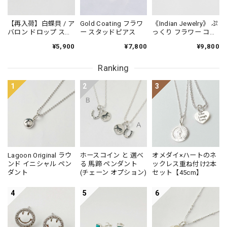
【再入荷】白蝶貝 / ア
Gold Coating フラワ
《Indian Jewelry》 ぷ
バロン ドロップ スタ
ー スタッドピアス
っくり フラワー コン
ッドピアス 小さめピ
チョ ピアス
¥5,900
¥7,800
¥9,800
アス プチピアス
Small
Ranking
1
2
3
Lagoon Original ラウ
ホースコイン と 選べ
オメダイ×ハートのネ
ンド イニシャル ペン
る 馬蹄 ペンダント
ックレス重ね付け2本
ダント
(チェーン オプション)
セット【45cm】
4
5
6