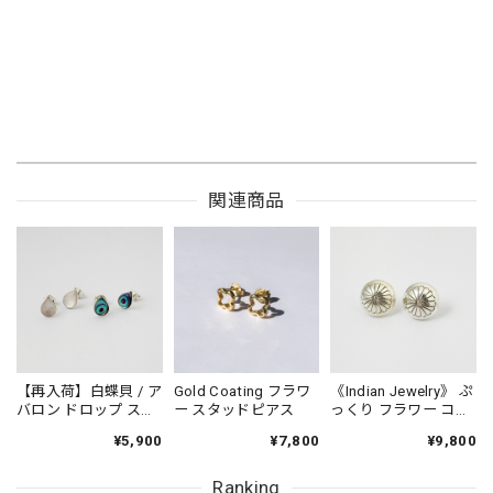
関連商品
【再入荷】白蝶貝 / ア
Gold Coating フラワ
《Indian Jewelry》 ぷ
バロン ドロップ スタ
ー スタッドピアス
っくり フラワー コン
ッドピアス 小さめピ
チョ ピアス
¥5,900
¥7,800
¥9,800
アス プチピアス
Small
Ranking