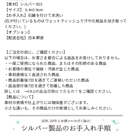
【素材】シルバー925
【サイズ】 0.4×0.9cm
【お手入れ】石鹸を付けて水洗い
(石が付いているものはウェットティッシュで汗や化粧品を拭き取って
ください。)
【オプション】
【配送会社】日本郵便
【ご注文の前に、ご確認ください】
以下の場合は、お客さま都合による返品をお受けしておりません。
・一度ご使用になられた商品、またはその形跡のある商品
・お客様の責任で破損・汚損が生じた商品
・事前連絡なく返送された商品
・商品到着後7日を過ぎてご連絡いただいた商品
・返品受付後7日を過ぎて到着した商品
詳しくは →
FAQの返品交換はできるの？
をご確認ください。
【商品について】
素材の表情や仕上がりには個体差がございます。
小さな違いも、その商品だけの表情としてお楽しみください。