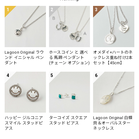
1
2
3
Lagoon Original ラウ
ホースコイン と 選べ
オメダイ×ハートのネ
ンド イニシャル ペン
る 馬蹄 ペンダント
ックレス重ね付け2本
ダント
(チェーン オプション)
セット【45cm】
4
5
6
ハッピー ジルコニア
ターコイズ スクエア
Lagoon Original 白蝶
スマイル スタッドピ
スタッド ピアス
貝＆オーバルスター
アス
ネックレス