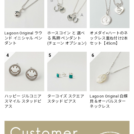
Lagoon Original ラウ
ホースコイン と 選べ
オメダイ×ハートのネ
ンド イニシャル ペン
る 馬蹄 ペンダント
ックレス重ね付け2本
ダント
(チェーン オプション)
セット【45cm】
4
5
6
ハッピー ジルコニア
ターコイズ スクエア
Lagoon Original 白蝶
スマイル スタッドピ
スタッド ピアス
貝＆オーバルスター
アス
ネックレス