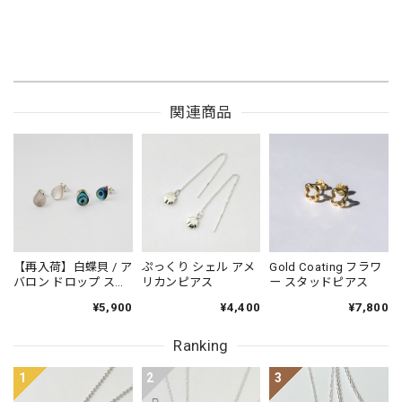
関連商品
【再入荷】白蝶貝 / ア
ぷっくり シェル アメ
Gold Coating フラワ
バロン ドロップ スタ
リカンピアス
ー スタッドピアス
ッドピアス 小さめピ
¥5,900
¥4,400
¥7,800
アス プチピアス
Small
Ranking
1
2
3