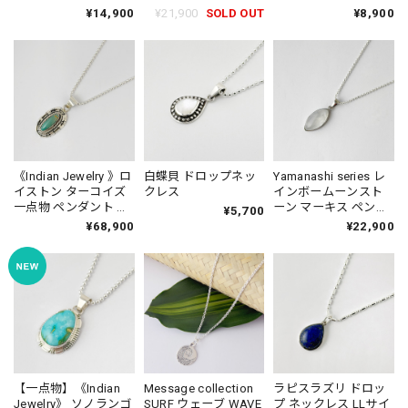
（チェーン オプショ
ロープワーク ペンダ
プション） 鯨 クジラ
¥14,900
¥21,900
SOLD OUT
¥8,900
ン）馬 蹄鉄 ホース う
ント ネックレス (チェ
くじら
ま
ーン オプション)
《Indian Jewelry 》ロ
白蝶貝 ドロップネッ
Yamanashi series レ
イストン ターコイズ
クレス
インボームーンスト
一点物 ペンダント ネ
ーン マーキス ペンダ
¥5,700
ックレス
ント ネックレス
¥68,900
¥22,900
【一点物】《Indian
Message collection
ラピスラズリ ドロッ
Jewelry》 ソノランゴ
SURF ウェーブ WAVE
プ ネックレス LLサイ