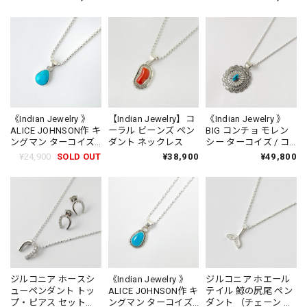
ション)
《Indian Jewelry 》
【Indian Jewelry】コ
《Indian Jewelry 》
ALICE JOHNSON作 キ
ーラル ビーンズ ペン
BIG コンチョ モレン
ングマン ターコイズ
ダント ネックレス
シー ターコイズ / コ
ドロップ型2.2×1.1cm
ーラル ペンダント
¥24,900
SOLD OUT
¥38,900
¥49,800
ペンダント ネックレ
ス (チェーン オプショ
ン)
ジルコニア ホースシ
《Indian Jewelry 》
ジルコニア ホエール
ューペンダント トッ
ALICE JOHNSON作 キ
テイル 鯨の尻尾 ペン
プ・ピアス セット
ングマン ターコイズ
ダント （チェーン オ