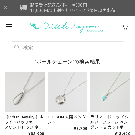
郵便受け配達/送料一律390円
11,000円以上送料無料/1～2営業日以内出荷
"ボールチェーン"の検索結果
《Indian Jewelry 》ホ
THE SUN 太陽 ペンダ
ラリマー ドロップ シ
ワイトバッファロー
ント
ルバーフレーム ペン
スリム ドロップ ネッ
ダント w カットボー
¥8,700
クレス (チェーン オプ
ルチェーン
¥32,900
¥13,900