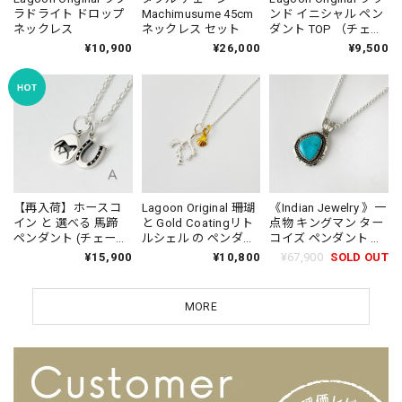
ラドライト ドロップ
Machimusume 45cm
ンド イニシャル ペン
ネックレス
ネックレス セット
ダント TOP （チェー
ン オプション）
¥10,900
¥26,000
¥9,500
【再入荷】ホースコ
Lagoon Original 珊瑚
《Indian Jewelry 》一
イン と 選べる 馬蹄
と Gold Coatingリト
点物 キングマン ター
ペンダント (チェーン
ルシェル の ペンダン
コイズ ペンダント ネ
オプション) 馬 蹄鉄
ト （チェーン オプ
ックレス (チェーン オ
¥15,900
¥10,800
¥67,900
SOLD OUT
ホース うま
ション）波 海 オーシ
プション)
ャン ビーチ 重ね付
け ◆◆
MORE