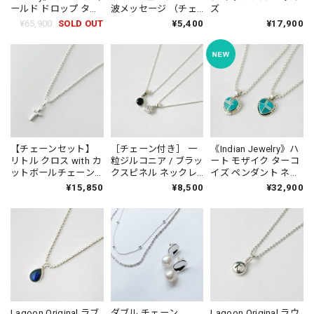
ールド ドロップ ター
波メッセージ （チェ
ズ
コイズ ペンダント ネ
ーン オプション）
¥65,900
SOLD OUT
¥5,400
¥17,900
ックレス
【チェーンセット】
［チェーン付き］ 一
《Indian Jewelry》ハ
リトル クロス with カ
粒ジルコニア / ブラッ
ート モザイク ターコ
ットボールチェーン
クスピネル ネックレ
イズ ペンダント ネッ
70cm−80cm
ス
クレス
¥15,850
¥8,500
¥32,900
Lagoon Original ラブ
ダブル チェーン
Lagoon Original ラウ