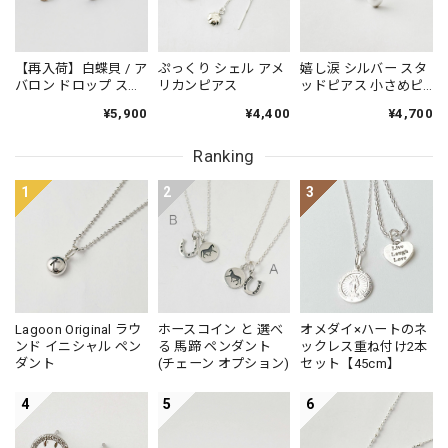
【再入荷】白蝶貝 / ア
ぷっくり シェル アメ
嬉し涙 シルバー スタ
バロン ドロップ スタ
リカンピアス
ッドピアス 小さめピ
ッドピアス 小さめピ
アス プチピアス
¥5,900
¥4,400
¥4,700
アス プチピアス
Small
Small
Ranking
1
2
3
Lagoon Original ラウ
ホースコイン と 選べ
オメダイ×ハートのネ
ンド イニシャル ペン
る 馬蹄 ペンダント
ックレス重ね付け2本
ダント
(チェーン オプション)
セット【45cm】
4
5
6