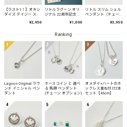
【ラスト1！】オキシ
リトルラグーン オリ
リトル スリム シェル
ダイズ デイジー スタ
ジナル 22周年記念 蚊
ペンダント（チェー
ッドピアス
帳布巾
ン オプション）貝 波
¥2,950
¥1,000
¥3,950
海 オーシャン ビーチ
Ranking
1
2
3
Lagoon Original ラウ
ホースコイン と 選べ
オメダイ×ハートのネ
ンド イニシャル ペン
る 馬蹄 ペンダント
ックレス重ね付け2本
ダント
(チェーン オプション)
セット【45cm】
4
5
6