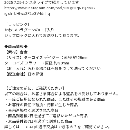
2025.7.25インスタライブで紹介しています
https://www.instagram.com/reel/DMg83qNzQcM/?
igsh=bHlwa2F2eGV4dnhq
［ラッピング］
かわいいラグーンのロゴ入り
ジップロックに入れてお送りしております。
◆商品情報◆
【素材】合金
【サイズ】ターコイズ デイジー ：直径 約 28mm
ターコイズ フラワー ：直径 約 30mm
【お手入れ】汚れた場合は石鹸をつけて洗ってください
【配送会社】日本郵便
【ご注文の前に、ご確認ください】
以下の場合は、お客さま都合による返品をお受けしておりません。
・一度ご使用になられた商品、またはその形跡のある商品
・お客様の責任で破損・汚損が生じた商品
・事前連絡なく返送された商品
・商品到着後7日を過ぎてご連絡いただいた商品
・返品受付後7日を過ぎて到着した商品
詳しくは →
FAQの返品交換はできるの？
をご確認ください。