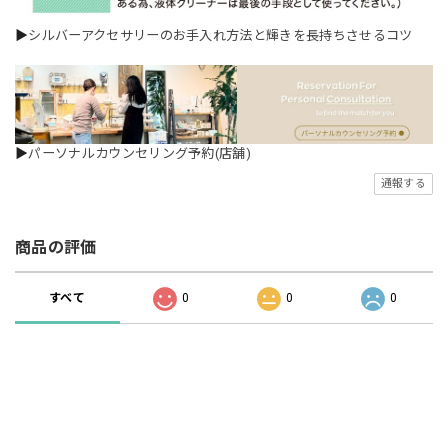
▶
シルバーアクセサリーのお手入れ方法と輝きを長持ちさせるコツ
▶
パーソナルカウンセリング予約(店舗)
通報する
商品の評価
すべて
0
0
0