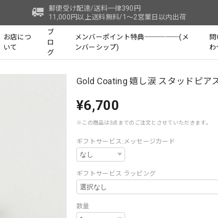
郵便受け配達/送料一律390円
11,000円以上送料無料/1～2営業日以内出荷
ブ
お店につ
メンバーポイント特典─────(メ
問
ロ
いて
ンバーシップ)
わ
グ
Gold Coating 嬉し涙 スタッドピア
¥6,700
※この商品は3点までのご注文とさせていただきます。
ギフトサービス:メッセージカード
ギフトサービス ラッピング
数量