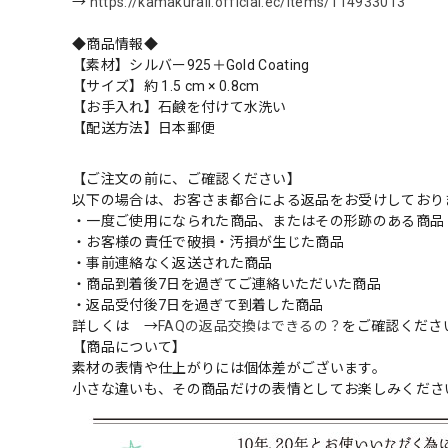
→
https://kamakurall.official.ec/items/114933013
◆商品情報◆
【素材】シルバー925＋Gold Coating
【サイズ】約 1.5 cm × 0.8cm
【お手入れ】石鹸を付けて水洗い
【配送方法】日本郵便
【ご注文の前に、ご確認ください】
以下の場合は、お客さま都合による返品をお受けしており
・一度ご使用になられた商品、またはその形跡のある商品
・お客様の責任で破損・汚損が生じた商品
・事前連絡なく返送された商品
・商品到着後7日を過ぎてご連絡いただいた商品
・返品受付後7日を過ぎて到着した商品
詳しくは →
FAQの返品交換はできるの？
をご確認くださ
【商品について】
素材の表情や仕上がりには個体差がございます。
小さな違いも、その商品だけの表情としてお楽しみくださ