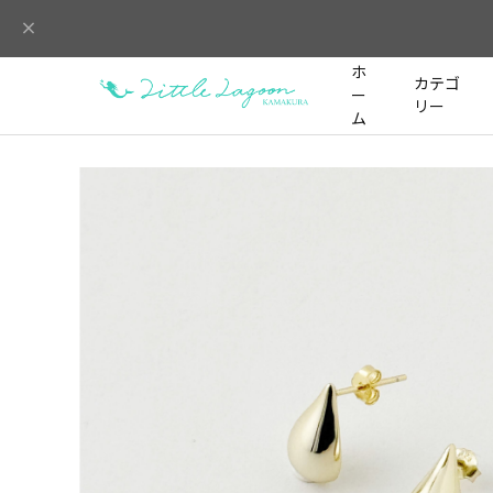
ホ
カテゴ
ー
リー
ム