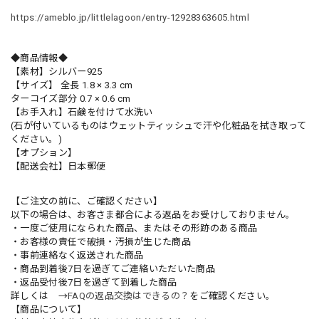
https://ameblo.jp/littlelagoon/entry-12928363605.html
◆商品情報◆
【素材】シルバー925
【サイズ】 全長 1.8 × 3.3 cm
ターコイズ部分 0.7 × 0.6 cm
【お手入れ】石鹸を付けて水洗い
(石が付いているものはウェットティッシュで汗や化粧品を拭き取って
ください。)
【オプション】
【配送会社】日本郵便
【ご注文の前に、ご確認ください】
以下の場合は、お客さま都合による返品をお受けしておりません。
・一度ご使用になられた商品、またはその形跡のある商品
・お客様の責任で破損・汚損が生じた商品
・事前連絡なく返送された商品
・商品到着後7日を過ぎてご連絡いただいた商品
・返品受付後7日を過ぎて到着した商品
詳しくは →
FAQの返品交換はできるの？
をご確認ください。
【商品について】