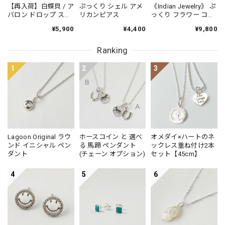
【再入荷】白蝶貝 / ア
ぷっくり シェル アメ
《Indian Jewelry》 ぷ
バロン ドロップ スタ
リカンピアス
っくり フラワー コン
ッドピアス 小さめピ
チョ ピアス
¥5,900
¥4,400
¥9,800
アス プチピアス
Small
Ranking
1
2
3
Lagoon Original ラウ
ホースコイン と 選べ
オメダイ×ハートのネ
ンド イニシャル ペン
る 馬蹄 ペンダント
ックレス重ね付け2本
ダント
(チェーン オプション)
セット【45cm】
4
5
6