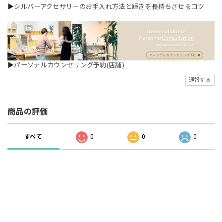
▶
シルバーアクセサリーのお手入れ方法と輝きを長持ちさせるコツ
▶
パーソナルカウンセリング予約(店舗)
通報する
商品の評価
すべて
0
0
0