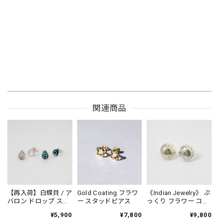
関連商品
【再入荷】白蝶貝 / ア
Gold Coating フラワ
《Indian Jewelry》 ぷ
バロン ドロップ スタ
ー スタッドピアス
っくり フラワー コン
ッドピアス 小さめピ
チョ ピアス
¥5,900
¥7,800
¥9,800
アス プチピアス