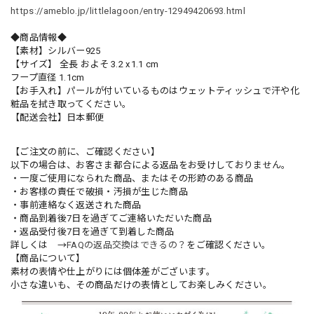
https://ameblo.jp/littlelagoon/entry-12949420693.html
◆商品情報◆
【素材】シルバー925
【サイズ】 全長 およそ 3.2 x1.1 cm
フープ直径 1.1cm
【お手入れ】パールが付いているものはウェットティッシュで汗や化
粧品を拭き取ってください。
【配送会社】日本郵便
【ご注文の前に、ご確認ください】
以下の場合は、お客さま都合による返品をお受けしておりません。
・一度ご使用になられた商品、またはその形跡のある商品
・お客様の責任で破損・汚損が生じた商品
・事前連絡なく返送された商品
・商品到着後7日を過ぎてご連絡いただいた商品
・返品受付後7日を過ぎて到着した商品
詳しくは →
FAQの返品交換はできるの？
をご確認ください。
【商品について】
素材の表情や仕上がりには個体差がございます。
小さな違いも、その商品だけの表情としてお楽しみください。