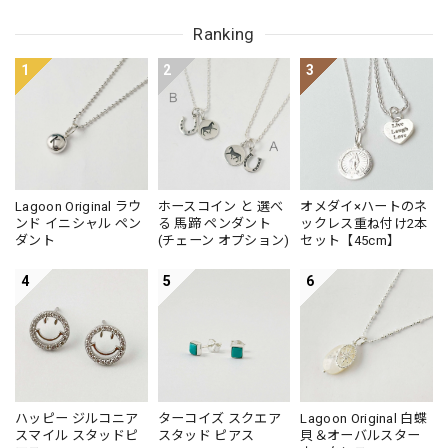
Small
Ranking
1
2
3
Lagoon Original ラウ
ホースコイン と 選べ
オメダイ×ハートのネ
ンド イニシャル ペン
る 馬蹄 ペンダント
ックレス重ね付け2本
ダント
(チェーン オプション)
セット【45cm】
4
5
6
ハッピー ジルコニア
ターコイズ スクエア
Lagoon Original 白蝶
スマイル スタッドピ
スタッド ピアス
貝＆オーバルスター