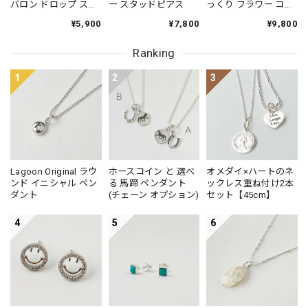
バロン ドロップ スタ
ー スタッドピアス
っくり フラワー コン
ッドピアス 小さめピ
チョ ピアス
¥5,900
¥7,800
¥9,800
アス プチピアス
Small
Ranking
1
2
3
Lagoon Original ラウ
ホースコイン と 選べ
オメダイ×ハートのネ
ンド イニシャル ペン
る 馬蹄 ペンダント
ックレス重ね付け2本
ダント
(チェーン オプション)
セット【45cm】
4
5
6