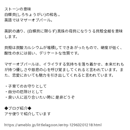
ストーンの意味
白蝶貝(しろちょうがい)の和名 。
英語ではマザーオブパール。
英訳の通り、(白蝶貝に限らず)真珠の母貝になりうる貝殻全般を意味
します。
貝殻は炭酸カルシウムが堆積してできあがったもので、硬度が低く、
酸性の水には弱い、デリケートな性質です。
マザーオブパールは、イライラする気持ちを落ち着かせ、本来だれも
が持つ優しさや慈悲の心を呼び覚ましてくれると言われています。ま
た、恋愛においても魅力を引き出してくれると言われています。
・子育てのお守りとして
・自分の厄除けとして
・良い人に巡り合いたい時に 是非どうぞ
◆ブログ紹介◆
アサ便りで紹介しています
https://ameblo.jp/littlelagoon/entry-12963201218.html