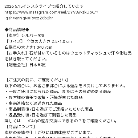
2026.5.15インスタライブで紹介しています
https://www.instagram.com/reel/DYV8w-zkUo6/?
igsh=enNqNXRvczZ6b2hr
◆商品情報◆
【素材】シルバー925
【サイズ】 全体の大きさ 2.5×1.0 cm
白蝶貝の大きさ1.0×0.7cm
【お手入れ】石が付いているものはウェットティッシュで汗や化粧品
を拭き取ってください。
【配送会社】日本郵便
【ご注文の前に、ご確認ください】
以下の場合は、お客さま都合による返品をお受けしておりません。
・一度ご使用になられた商品、またはその形跡のある商品
・お客様の責任で破損・汚損が生じた商品
・事前連絡なく返送された商品
・商品到着後7日を過ぎてご連絡いただいた商品
・返品受付後7日を過ぎて到着した商品
詳しくは →
FAQの返品交換はできるの？
をご確認ください。
【商品について】
素材の表情や仕上がりには個体差がございます。