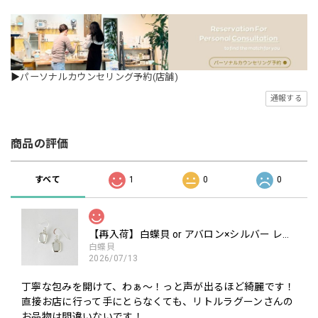
▶
パーソナルカウンセリング予約(店舗)
通報する
商品の評価
すべて
1
0
0
【再入荷】白蝶貝 or アバロン×シルバー レクタングル フック ピアス
白蝶貝
2026/07/13
丁寧な包みを開けて、わぁ〜！っと声が出るほど綺麗です！
直接お店に行って手にとらなくても、リトルラグーンさんの
お品物は間違いないです！