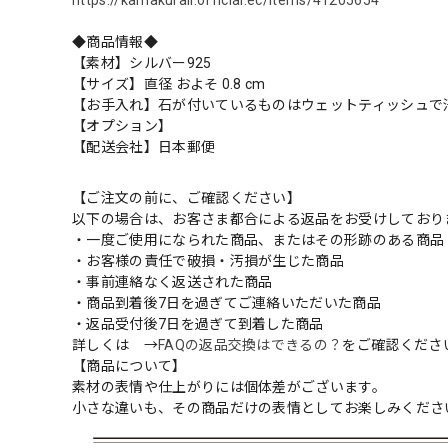
https://kamakurall.official.ec/items/41205654
◆商品情報◆
【素材】シルバー925
【サイズ】直径 およそ 0.8 cm
【お手入れ】石が付いているものはウェットティッシュで
【オプション】
【配送会社】日本郵便
【ご注文の前に、ご確認ください】
以下の場合は、お客さま都合による返品をお受けしており
・一度ご使用になられた商品、またはその形跡のある商品
・お客様の責任で破損・汚損が生じた商品
・事前連絡なく返送された商品
・商品到着後7日を過ぎてご連絡いただいた商品
・返品受付後7日を過ぎて到着した商品
詳しくは →
FAQの返品交換はできるの？
をご確認くださ
【商品について】
素材の表情や仕上がりには個体差がございます。
小さな違いも、その商品だけの表情としてお楽しみくださ