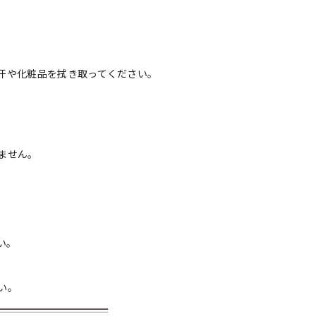
汗や化粧品を拭き取ってください。
ません。
い。
い。