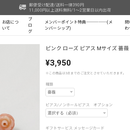
郵便受け配達/送料一律390円
11,000円以上送料無料/1～2営業日以内出荷
ブ
お店につ
メンバーポイント特典─────(メ
問
ロ
いて
ンバーシップ)
わ
グ
ピンク ローズ ピアス Mサイズ 薔薇
¥3,950
※この商品は3点までのご注文とさせていただきます。
種類
ピアス/ノンホールピアス オプション
ギフトサービス:メッセージカード