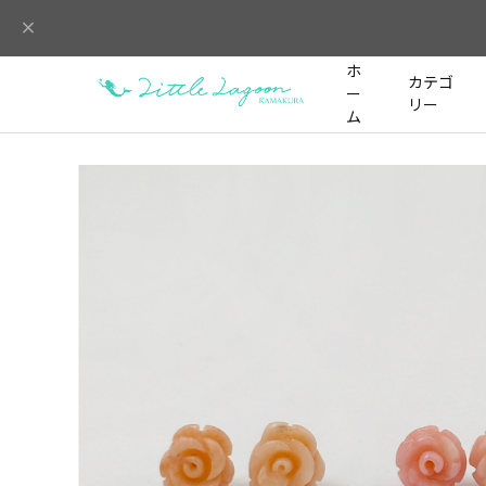
ホ
カテゴ
ー
リー
ム