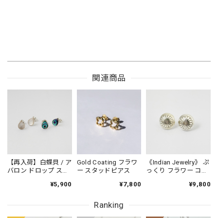
関連商品
【再入荷】白蝶貝 / ア
Gold Coating フラワ
《Indian Jewelry》 ぷ
バロン ドロップ スタ
ー スタッドピアス
っくり フラワー コン
ッドピアス 小さめピ
チョ ピアス
¥5,900
¥7,800
¥9,800
アス プチピアス
Small
Ranking