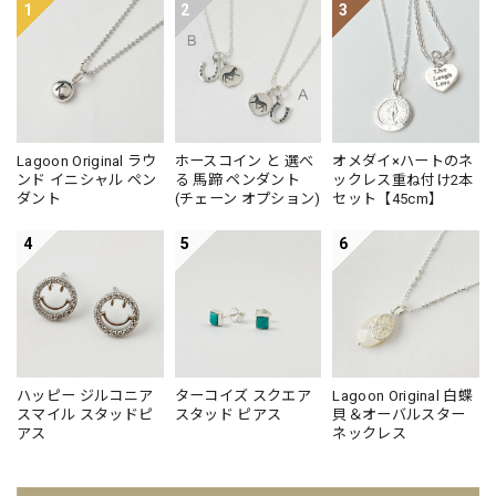
1
2
3
Lagoon Original ラウ
ホースコイン と 選べ
オメダイ×ハートのネ
ンド イニシャル ペン
る 馬蹄 ペンダント
ックレス重ね付け2本
ダント
(チェーン オプション)
セット【45cm】
4
5
6
ハッピー ジルコニア
ターコイズ スクエア
Lagoon Original 白蝶
スマイル スタッドピ
スタッド ピアス
貝＆オーバルスター
アス
ネックレス