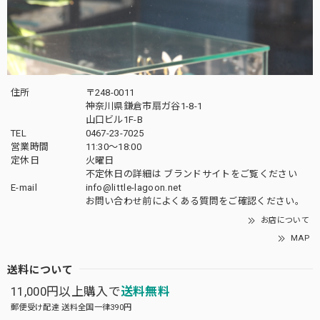
住所
〒248-0011
神奈川県鎌倉市扇ガ谷1-8-1
山口ビル1F-B
TEL
0467-23-7025
営業時間
11:30～18:00
定休日
火曜日
不定休日の詳細は
ブランドサイト
をご覧ください
E-mail
info@little-lagoon.net
お問い合わせ前に
よくある質問をご確認
ください。
お店について
MAP
送料について
11,000円以上購入で
送料無料
郵便受け配達 送料全国一律390円