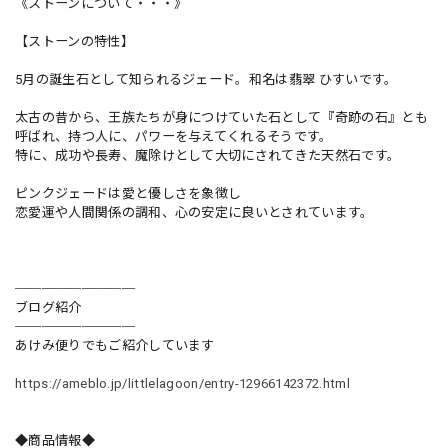
《ストーンについて・・・》
【ストーンの特性】
5月の誕生石として知られるジェード。和名は翡翠 ひすいです。
太古の昔から、王族たちが身につけていた石として『奇跡の石』とも
呼ばれ、持つ人に、パワーを与えてくれるそうです。
特に、成功や長寿、魔除けとして大切にされてきた天然石です。
ピンクジェードは愛と優しさを象徴し
恋愛運や人間関係の調和、心の安定に良いとされています。
─────────
ブログ紹介
─────────
あけみ便りでもご紹介しています
https://ameblo.jp/littlelagoon/entry-12966142372.html
◆商品情報◆