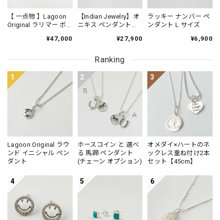
【 一点物 】Lagoon
【Indian Jewelry】オ
ラッキー ナンバー ペ
Original ラリマー ボ
ニキス ペンダント
ンダント L サイズ
タンカット サイズグ
（チェーンオプショ
¥47,000
¥27,900
¥6,900
ラデーション ネック
ン）
レス 47cm
Ranking
1
2
3
Lagoon Original ラウ
ホースコイン と 選べ
オメダイ×ハートのネ
ンド イニシャル ペン
る 馬蹄 ペンダント
ックレス重ね付け2本
ダント
(チェーン オプション)
セット【45cm】
4
5
6