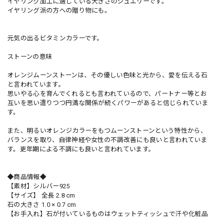
イヤリング加工に適している大きさのジュエリーです。
イヤリング派の方への贈り物にも。
元気の出るビタミンカラーです。
ストーンの意味
オレンジムーンストーンは、その優しい色味と光から、愛を伝える石
と言われています。
思いやる心を育んでくれるとも言われているので、パートナー等とお
互いを思い遣りつつ円満な関係が続くパワーがあると信じられていま
す。
また、明るいオレンジカラーをもつムーンストーンという特性から、
バランスを取り、自律神経や女性の不調改善にも良いと言われていま
す。更年期による不調にも良いと言われています。
◆商品情報◆
【素材】シルバー925
【サイズ】 全長 2.8 cm
石の大きさ 1.0 × 0.7 cm
【お手入れ】石が付いているものはウェットティッシュで汗や化粧品