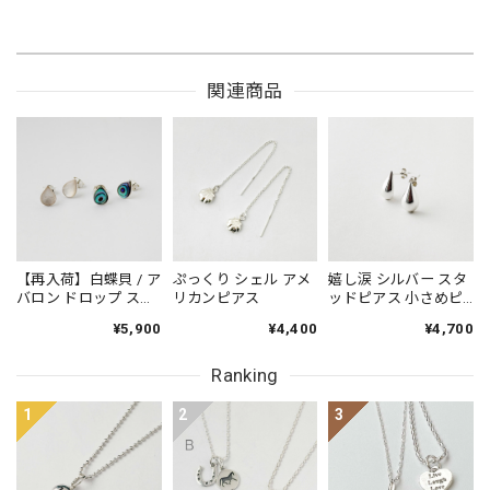
関連商品
【再入荷】白蝶貝 / ア
ぷっくり シェル アメ
嬉し涙 シルバー スタ
バロン ドロップ スタ
リカンピアス
ッドピアス 小さめピ
ッドピアス 小さめピ
アス プチピアス
¥5,900
¥4,400
¥4,700
アス プチピアス
Small
Small
Ranking
1
2
3