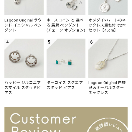
Lagoon Original ラウ
ホースコイン と 選べ
オメダイ×ハートのネ
ンド イニシャル ペン
る 馬蹄 ペンダント
ックレス重ね付け2本
ダント
(チェーン オプション)
セット【45cm】
4
5
6
ハッピー ジルコニア
ターコイズ スクエア
Lagoon Original 白蝶
スマイル スタッドピ
スタッド ピアス
貝＆オーバルスター
アス
ネックレス