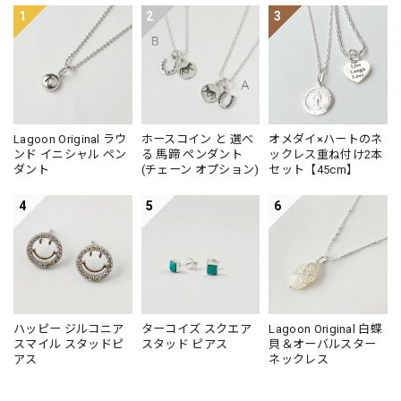
1
2
3
Lagoon Original ラウ
ホースコイン と 選べ
オメダイ×ハートのネ
ンド イニシャル ペン
る 馬蹄 ペンダント
ックレス重ね付け2本
ダント
(チェーン オプション)
セット【45cm】
4
5
6
ハッピー ジルコニア
ターコイズ スクエア
Lagoon Original 白蝶
スマイル スタッドピ
スタッド ピアス
貝＆オーバルスター
アス
ネックレス