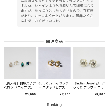
に素敵なんです！マットもとてもカッコイイで
すよね。シャインより落ち着いた雰囲気になり
ますが。たっぷりとした大きさなので、存在感
があり、カッコよく仕上がります。是非たくさ
んお楽しみくださいませ。
関連商品
Gold Coating マット or シャイン仕上げ スタッド フープピアス
マット 仕上げ
2023/12/31
【再入荷】白蝶貝 / ア
Gold Coating フラワ
《Indian Jewelry》 ぷ
バロン ドロップ スタ
ー スタッドピアス
っくり フラワー コン
ッドピアス 小さめピ
チョ ピアス
¥5,900
¥7,800
¥9,800
アス プチピアス
Small
Ranking