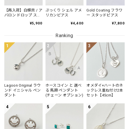
【再入荷】白蝶貝 / ア
ぷっくり シェル アメ
Gold Coating フラワ
バロン ドロップ スタ
リカンピアス
ー スタッドピアス
ッドピアス 小さめピ
¥5,900
¥4,400
¥7,800
アス プチピアス
Small
Ranking
1
2
3
Lagoon Original ラウ
ホースコイン と 選べ
オメダイ×ハートのネ
ンド イニシャル ペン
る 馬蹄 ペンダント
ックレス重ね付け2本
ダント
(チェーン オプション)
セット【45cm】
4
5
6