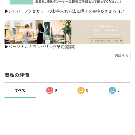
▶
シルバーアクセサリーのお手入れ方法と輝きを長持ちさせるコツ
▶
パーソナルカウンセリング予約(店舗)
通報する
商品の評価
すべて
0
0
0