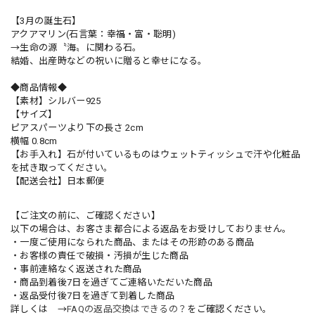
【3月の誕生石】
アクアマリン(石言葉：幸福・富・聡明)
→生命の源〝海〟に関わる石。
結婚、出産時などの祝いに贈ると幸せになる。
◆商品情報◆
【素材】シルバー925
【サイズ】
ピアスパーツより下の長さ 2cm
横幅 0.8cm
【お手入れ】石が付いているものはウェットティッシュで汗や化粧品
を拭き取ってください。
【配送会社】日本郵便
【ご注文の前に、ご確認ください】
以下の場合は、お客さま都合による返品をお受けしておりません。
・一度ご使用になられた商品、またはその形跡のある商品
・お客様の責任で破損・汚損が生じた商品
・事前連絡なく返送された商品
・商品到着後7日を過ぎてご連絡いただいた商品
・返品受付後7日を過ぎて到着した商品
詳しくは →
FAQの返品交換はできるの？
をご確認ください。