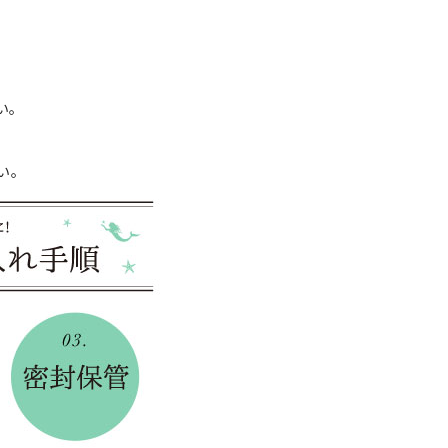
い。
い。