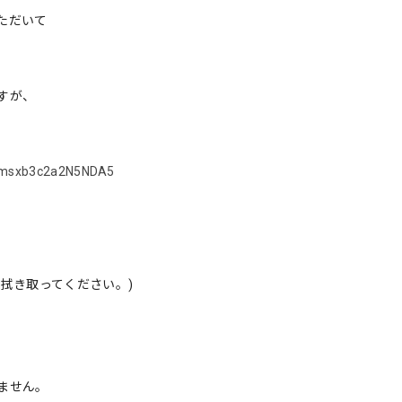
ただいて
すが、
=bmsxb3c2a2N5NDA5
拭き取ってください。)
ません。