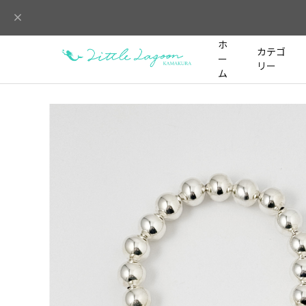
ホ
カテゴ
ー
リー
ム