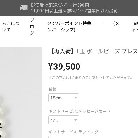
郵便受け配達/送料一律390円
11,000円以上送料無料/1～2営業日以内出荷
ブ
お店につ
メンバーポイント特典─────(メ
問
ロ
いて
ンバーシップ)
わ
グ
【再入荷】L玉 ボールビーズ ブレ
¥39,500
※この商品は1点までのご注文とさせていただきます。
種類
ギフトサービス:メッセージカード
ギフトサービス ラッピング