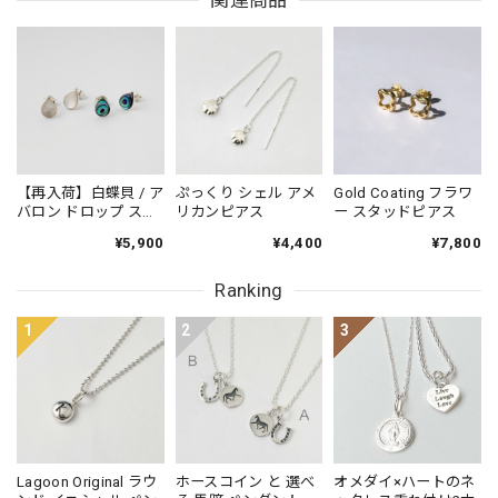
関連商品
【再入荷】白蝶貝 / ア
ぷっくり シェル アメ
Gold Coating フラワ
バロン ドロップ スタ
リカンピアス
ー スタッドピアス
ッドピアス 小さめピ
¥5,900
¥4,400
¥7,800
アス プチピアス
Small
Ranking
1
2
3
Lagoon Original ラウ
ホースコイン と 選べ
オメダイ×ハートのネ