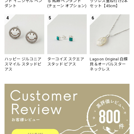
ンド イニシャル ペン
る 馬蹄 ペンダント
ックレス重ね付け2本
ダント
(チェーン オプション)
セット【45cm】
4
5
6
ハッピー ジルコニア
ターコイズ スクエア
Lagoon Original 白蝶
スマイル スタッドピ
スタッド ピアス
貝＆オーバルスター
アス
ネックレス