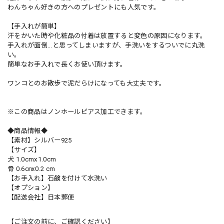
わんちゃん好きの方へのプレゼントにも人気です。
【手入れが簡単】
汗をかいた時や化粧品の付着は放置すると変色の原因になります。
手入れが面倒...と思ってしまいますが、手洗いをするついでに丸洗
い。
簡単なお手入れで長くお使い頂けます。
ワンコとのお散歩で泥だらけになっても大丈夫です。
※この商品はノンホールピアス加工できます。
◆商品情報◆
【素材】シルバー925
【サイズ】
犬 1.0cmx1.0cm
骨 0.6㎝x0.2 cm
【お手入れ】石鹸を付けて水洗い
【オプション】
【配送会社】日本郵便
【ご注文の前に、ご確認ください】