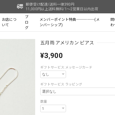
郵便受け配達/送料一律390円
11,000円以上送料無料/1～2営業日以内出荷
ブ
お店につ
メンバーポイント特典─────(メ
問
ロ
いて
ンバーシップ)
わ
グ
五月雨 アメリカン ピアス
¥3,900
ギフトサービス:メッセージカード
ギフトサービス ラッピング
数量