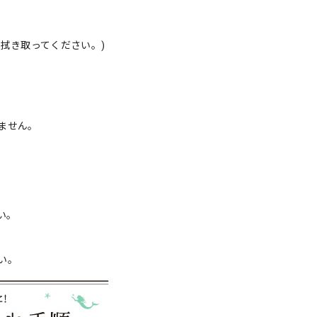
拭き取ってください。)
ません。
い。
い。