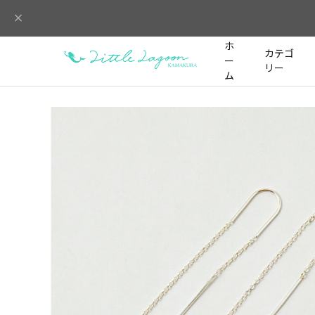
ホ
カテゴ
ー
リー
ム