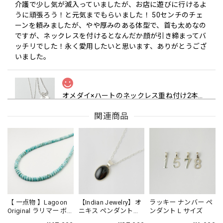
介護で少し気が滅入っていましたが、お店に遊びに行けるよ
うに頑張ろう！と元気までもらいました！ 50センチのチェ
ーンを頼みましたが、やや厚みのある体型で、首も太めなの
ですが、ネックレスを付けるとなんだか顔が引き締まってバ
ッチリでした！永く愛用したいと思います、ありがとうござ
いました。
オメダイ×ハートのネックレス重ね付け2本セット【50cm】【リトルラグーン応援団スペシャル企画】【送料無料】★★
Live Laugh Love / 生きて、笑って、愛して
2023/11/25
関連商品
届きましたー。 ライスチェーンは初めてですが、 とても肌
触りがいいですね。 長めの50cmにしたので、 冬になっても
たくさん使いたいと 思います。 ありがとうございました。
レビュー投稿頂きましてありがとうございま
す。ライスチェーンは、プックリとしたシルエ
ットが可愛らしく、シルバーの質感もお楽しみ
【 一点物 】Lagoon
【Indian Jewelry】オ
ラッキー ナンバー ペ
Original ラリマー ボ
ニキス ペンダント
ンダント L サイズ
いただけるチェーンですね。いろいろなTOPに
タンカット サイズグ
（チェーンオプショ