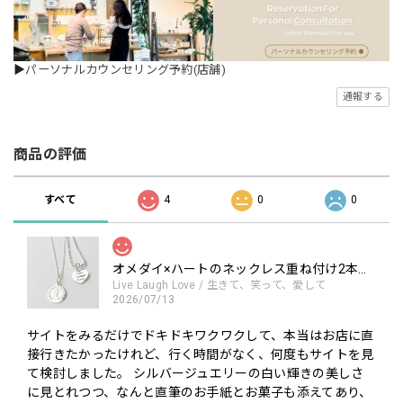
▶
パーソナルカウンセリング予約(店舗)
通報する
商品の評価
すべて
4
0
0
オメダイ×ハートのネックレス重ね付け2本セット【50cm】【リトルラグーン応援団スペシャル企画】【送料無料】★★
Live Laugh Love / 生きて、笑って、愛して
2026/07/13
サイトをみるだけでドキドキワクワクして、本当はお店に直
接行きたかったけれど、行く時間がなく、何度もサイトを見
て検討しました。 シルバージュエリーの白い輝きの美しさ
に見とれつつ、なんと直筆のお手紙とお菓子も添えてあり、