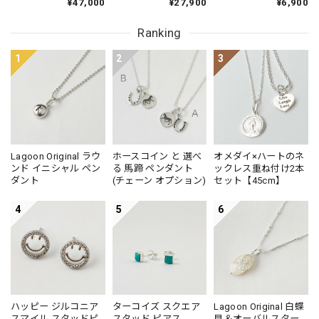
合わせやすいチェーンですので、他のTOPとも
¥47,000
¥27,900
¥6,900
ラデーション ネック
ン）
一緒にお楽しみくださいませ。セーターの上に
レス 47cm
この重ね付けはとても映えるので、たくさんご
Ranking
利用下さいね。ありがとうございました。
1
2
3
オメダイ×ハートのネックレス重ね付け2本セット【50cm】【リトルラグーン応援団スペシャル企画】★★
Live Laugh Love / 生きて、笑って、愛して
2023/01/05
Lagoon Original ラウ
ホースコイン と 選べ
オメダイ×ハートのネ
年末に会ったお友達がシルバーのアクセサリーを可愛く身に
ンド イニシャル ペン
る 馬蹄 ペンダント
ックレス重ね付け2本
つけていて、急に自分もほしくなりました。 おめだいとハ
ダント
(チェーン オプション)
セット【45cm】
ートのネックレスのセット、とても可愛いです。大切にしま
す。
4
5
6
レビュー投稿頂きありがとうございます。セッ
トで身につけて頂くのがとても可愛い組み合わ
せですよね。シンプルなお洋服の上にもとても
映えるネックレスです。是非たくさんお楽しみ
ハッピー ジルコニア
ターコイズ スクエア
Lagoon Original 白蝶
下さいませ。
スマイル スタッドピ
スタッド ピアス
貝＆オーバルスター