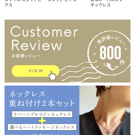
アス
ネックレス
オメダイ×ハートのネックレス重ね付け2本セット【50cm】【リトルラグーン応援団スペシャル企画】
Love Peace Hope / 愛・平和・希望
2021/10/02
重ね付け❤️想像通りに素敵で気に入りました〜先日初めてお
店に伺ってハートのブレスレットとぷっくりフープピアスを
購入したのでお揃いで付けます😊心温まるラッピングとめち
ゃ早い商品の到着（注文して24時間後には到着してまし
た！）素晴らしいです😍大切にします✨
もしかして！お二人でご来店の❤︎ 通販のご利用
もありがとうございます！！！！とっても嬉し
いです！ 最短での出荷となっていた様です。喜
んで頂けて嬉しいです。 お店でお求めくださっ
たピアスともピッタリですので、ご愛用いただ
けますように！ ヒロコ