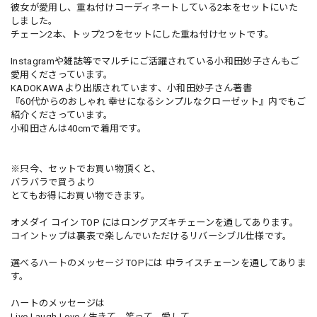
彼女が愛用し、重ね付けコーディネートしている2本をセットにいた
しました。
チェーン2本、トップ2つをセットにした重ね付けセットです。
Instagramや雑誌等でマルチにご活躍されている小和田妙子さんもご
愛用くださっています。
KADOKAWAより出版されています、小和田妙子さん著書
『60代からのおしゃれ 幸せになるシンプルなクローゼット』内でもご
紹介くださっています。
小和田さんは40cmで着用です。
※只今、セットでお買い物頂くと、
バラバラで買うより
とてもお得にお買い物できます。
オメダイ コイン TOP にはロングアズキチェーンを通してあります。
コイントップは裏表で楽しんでいただけるリバーシブル仕様です。
選べるハートのメッセージ TOPには 中ライスチェーンを通してありま
す。
ハートのメッセージは
Live Laugh Love / 生きて、笑って、愛して