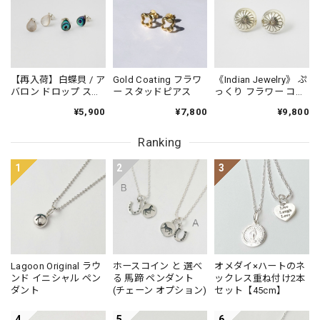
【再入荷】白蝶貝 / ア
Gold Coating フラワ
《Indian Jewelry》 ぷ
バロン ドロップ スタ
ー スタッドピアス
っくり フラワー コン
ッドピアス 小さめピ
チョ ピアス
¥5,900
¥7,800
¥9,800
アス プチピアス
Small
Ranking
1
2
3
Lagoon Original ラウ
ホースコイン と 選べ
オメダイ×ハートのネ
ンド イニシャル ペン
る 馬蹄 ペンダント
ックレス重ね付け2本
ダント
(チェーン オプション)
セット【45cm】
4
5
6