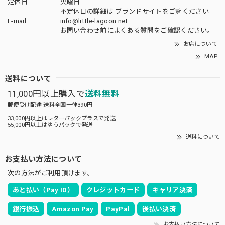
定休日
火曜日
不定休日の詳細は
ブランドサイト
をご覧ください
E-mail
info@little-lagoon.net
お問い合わせ前に
よくある質問をご確認
ください。
お店について
MAP
送料について
11,000円以上購入で
送料無料
郵便受け配達 送料全国一律390円
33,000円以上はレターパックプラスで発送
55,000円以上はゆうパックで発送
送料について
お支払い方法について
次の方法がご利用頂けます。
あと払い（Pay ID）
クレジットカード
キャリア決済
銀行振込
Amazon Pay
PayPal
後払い決済
お支払い方法について