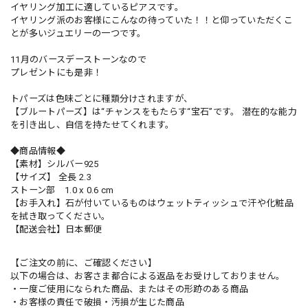
イヤリング加工に適しているピアスです。
イヤリング派のお客様にこんなの待っていた！！と仰っていただくこ
とが多いジュエリーの一つです。
11月のバースデーストーンなので
プレゼントにも是非！
トパーズは色味ごとに種類分けされますが、
【ブルートパーズ】は“チャンスをもたらす“宝石”です。 潜在的な能力
を引き出し、自信を持たせてくれます。
◆商品情報◆
【素材】シルバー925
【サイズ】 全長 2.3
ストーン部 1.0 x 0.6 cm
【お手入れ】石が付いているものはウェットティッシュで汗や化粧品
を拭き取ってください。
【配送会社】日本郵便
【ご注文の前に、ご確認ください】
以下の場合は、お客さま都合による返品をお受けしておりません。
・一度ご使用になられた商品、またはその形跡のある商品
・お客様の責任で破損・汚損が生じた商品