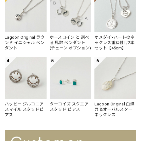
Lagoon Original ラウ
ホースコイン と 選べ
オメダイ×ハートのネ
ンド イニシャル ペン
る 馬蹄 ペンダント
ックレス重ね付け2本
ダント
(チェーン オプション)
セット【45cm】
4
5
6
ハッピー ジルコニア
ターコイズ スクエア
Lagoon Original 白蝶
スマイル スタッドピ
スタッド ピアス
貝＆オーバルスター
アス
ネックレス