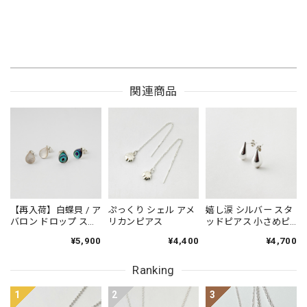
関連商品
【再入荷】白蝶貝 / ア
ぷっくり シェル アメ
嬉し涙 シルバー スタ
バロン ドロップ スタ
リカンピアス
ッドピアス 小さめピ
ッドピアス 小さめピ
アス プチピアス
¥5,900
¥4,400
¥4,700
アス プチピアス
Small
Small
Ranking
1
2
3