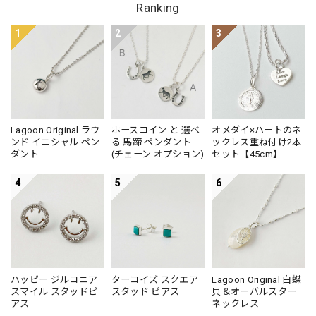
Ranking
1
2
3
Lagoon Original ラウ
ホースコイン と 選べ
オメダイ×ハートのネ
ンド イニシャル ペン
る 馬蹄 ペンダント
ックレス重ね付け2本
ダント
(チェーン オプション)
セット【45cm】
4
5
6
ハッピー ジルコニア
ターコイズ スクエア
Lagoon Original 白蝶
スマイル スタッドピ
スタッド ピアス
貝＆オーバルスター
アス
ネックレス