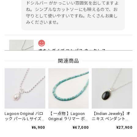
ドシルバー がかっこいい雰囲気を出してますよ
ね。シンプルなカットソーにも映えるので、お
守りとして使いやすいですね。たくさんお楽し
みくださいませ。
オキシダイズ コンパス ネックレス
2023/02/23
関連商品
小さいながらも、細やかなデザイン。 型抜きされているの
で、シャツの上でも際立ちました😊
いつもありがとうございます。早速ご利用くだ
さりありがとうございます。透かしになってい
るデザインは、お洋服と重ねるのも、肌の上に
Lagoon Original バロ
【 一点物 】Lagoon
【Indian Jewelry】オ
直接身につけるのも、どちらもステキですよ
ック パール Lサイズ
Original ラリマー ボ
ニキス ペンダント
ね。色味のあるお洋服の時はその色が見えてス
ペンダント TOP
タンカット サイズグ
（チェーンオプショ
¥6,900
¥47,000
¥27,900
テキですし。 お洋服もシンプルになる季節です
ラデーション ネック
ン）
レス 47cm
ので、是非たくさんご利用くださいませ。