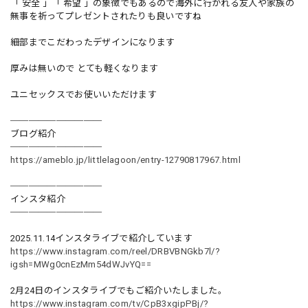
「 安全 」「 希望 」の象徴でもあるので海外に行かれる友人や家族の
無事を祈ってプレゼントされたりも良いですね
細部までこだわったデザインになります
厚みは無いので とても軽くなります
ユニセックスでお使いいただけます
──────────
ブログ紹介
──────────
https://ameblo.jp/littlelagoon/entry-12790817967.html
──────────
インスタ紹介
──────────
2025.11.14インスタライブで紹介しています
https://www.instagram.com/reel/DRBVBNGkb7l/?
igsh=MWg0cnEzMm54dWJvYQ==
2月24日のインスタライブでもご紹介いたしました。
https://www.instagram.com/tv/CpB3xgipPBj/?