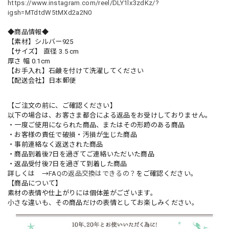
https://www.instagram.com/reel/DLY1lx3zdKz/?
igsh=MTdtdW5tMXd2a2N0
◆商品情報◆
【素材】シルバー925
【サイズ】 直径 3.5 cm
厚さ 幅 0.1cm
【お手入れ】石鹸を付けて洗濯してください
【配送会社】日本郵便
【ご注文の前に、ご確認ください】
以下の場合は、お客さま都合による返品をお受けしておりません。
・一度ご使用になられた商品、またはその形跡のある商品
・お客様の責任で破損・汚損が生じた商品
・事前連絡なく返送された商品
・商品到着後7日を過ぎてご連絡いただいた商品
・返品受付後7日を過ぎて到着した商品
詳しくは →
FAQの返品交換はできるの？
をご確認ください。
【商品について】
素材の表情や仕上がりには個体差がございます。
小さな違いも、その商品だけの表情としてお楽しみください。