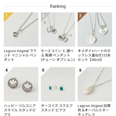
Small
Ranking
レビュー投稿いただきましてありがとうござい
ます。フープ大臣にお墨付きをいただき嬉しい
1
2
3
です！（笑）大きめフープもいいけど、この大
きさも、あるとついつい使っちゃう大きさでは
ないですか？？是非たくさんお楽しみください
ね！ありがとうございました！
Lagoon Original ラウ
ホースコイン と 選べ
オメダイ×ハートのネ
ンド イニシャル ペン
る 馬蹄 ペンダント
ックレス重ね付け2本
【ラスト2！！！】THE シンプル フープ ピアス 直径3.5cm
ダント
(チェーン オプション)
セット【45cm】
2024/07/26
4
5
6
ハッピー ジルコニア
ターコイズ スクエア
Lagoon Original 白蝶
スマイル スタッドピ
スタッド ピアス
貝＆オーバルスター
アス
ネックレス