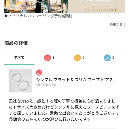
▶
パーソナルカウンセリング予約(店舗)
通報する
商品の評価
すべて
3
0
0
シンプル フラット & スリム フープ ピアス 直径3.5cm
2026/02/28
迅速な対応と、感動する程の丁寧な梱包に心が温まりまし
た！サイズ大きめだけどシンプルに見えるフープピアスをず
っと探していました。素敵な出会いをありがとうございます
😊鎌倉のお店もいつか遊びに行きたいです✨