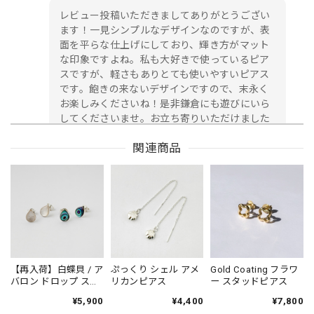
レビュー投稿いただきましてありがとうござい
ます！一見シンプルなデザインなのですが、表
面を平らな仕上げにしており、輝き方がマット
な印象ですよね。私も大好きで使っているピア
スですが、軽さもありとても使いやすいピアス
です。飽きの来ないデザインですので、末永く
お楽しみくださいね！是非鎌倉にも遊びにいら
してくださいませ。お立ち寄りいただけました
ら嬉しいです！心よりお待ち申し上げておりま
関連商品
す。
【ラスト2！！！】シンプル スリム フープ ピアス 直径3.5cm
2024/08/26
イメージ通りの素敵なフープでした💓 大きすぎず…主張しす
【再入荷】白蝶貝 / ア
ぷっくり シェル アメ
Gold Coating フラワ
ぎず…でもきちんと⁈オシャレです笑 どんなネックレスにも
バロン ドロップ スタ
リカンピアス
ー スタッドピアス
ッドピアス 小さめピ
似合うシンプルさも好みです😊
¥5,900
¥4,400
¥7,800
アス プチピアス