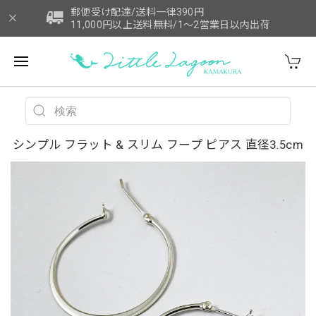
郵便受け配達/送料一律390円
11,000円以上送料無料/1～2営業日以内出荷
シンプル フラット & スリム フープ ピアス 直径3.5cm