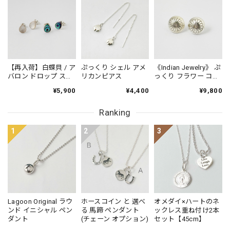
【再入荷】白蝶貝 / ア
ぷっくり シェル アメ
《Indian Jewelry》 ぷ
バロン ドロップ スタ
リカンピアス
っくり フラワー コン
ッドピアス 小さめピ
チョ ピアス
¥5,900
¥4,400
¥9,800
アス プチピアス
Small
Ranking
1
2
3
Lagoon Original ラウ
ホースコイン と 選べ
オメダイ×ハートのネ
ンド イニシャル ペン
る 馬蹄 ペンダント
ックレス重ね付け2本
ダント
(チェーン オプション)
セット【45cm】