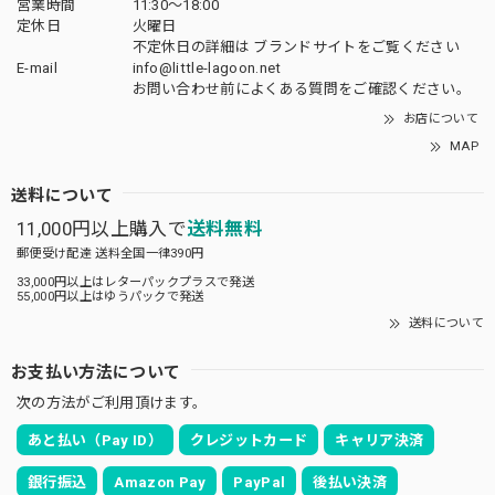
営業時間
11:30～18:00
定休日
火曜日
不定休日の詳細は
ブランドサイト
をご覧ください
E-mail
info@little-lagoon.net
お問い合わせ前に
よくある質問をご確認
ください。
お店について
MAP
送料について
11,000円以上購入で
送料無料
郵便受け配達 送料全国一律390円
33,000円以上はレターパックプラスで発送
55,000円以上はゆうパックで発送
送料について
お支払い方法について
次の方法がご利用頂けます。
あと払い（Pay ID）
クレジットカード
キャリア決済
銀行振込
Amazon Pay
PayPal
後払い決済